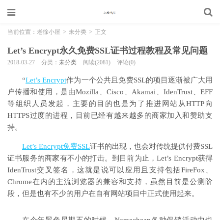
当前位置：
老徐小屋
>
未分类
>
正文
Let’s Encrypt永久免费SSL证书过程教程及常见问题
2018-03-27
分类：
未分类
阅读(2081)
评论(0)
“
Let’s Encrypt
作为一个公共且免费SSL的项目逐渐被广大用
户传播和使用，是由Mozilla、Cisco、Akamai、IdenTrust、EFF
等组织人员发起，主要的目的也是为了推进网站从HTTP向
HTTPS过度的进程，目前已经有越来越多的商家加入和赞助支
持。
Let’s Encrypt免费SSL
证书的出现，也会对传统提供付费SSL
证书服务的商家有不小的打击。到目前为止，Let’s Encrypt获得
IdenTrust交叉签名，这就是说可以应用且支持包括FireFox、
Chrome在内的主流浏览器的兼容和支持，虽然目前是公测阶
段，但是也有不少的用户在自有网站项目中正式使用起来。