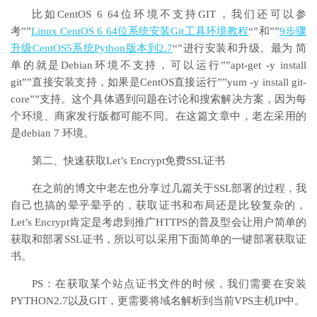
比如CentOS 6 64位环境不支持GIT，我们还可以参
考””
Linux CentOS 6 64位系统安装Git工具环境教程
“”和””
9步骤
升级CentOS5系统Python版本到2.7
“”进行安装和升级。最为 简
单的就是Debian环境不支持，可以运行””apt-get -y install
git””直接安装支持，如果是CentOS直接运行””yum -y install git-
core””支持。这个具体遇到问题在讨论和搜索解决方案，因为每
个环境、商家发行版都可能不同。在这篇文章中，老左采用的
是debian 7 环境。
第二、快速获取Let’s Encrypt免费SSL证书
在之前的博文中老左也分享过几篇关于SSL部署的过程，我
自己也搞的晕乎晕乎的，获取证书和布局还是比较复杂的，
Let’s Encrypt肯定是考虑到推广HTTPS的普及型会让用户简单的
获取和部署SSL证书，所以可以采用下面简单的一键部署获取证
书。
PS：在获取某个站点证书文件的时候，我们需要在安装
PYTHON2.7以及GIT，更需要将域名解析到当前VPS主机IP中。