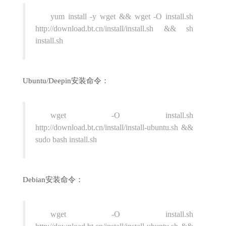
yum install -y wget && wget -O install.sh
http://download.bt.cn/install/install.sh && sh
install.sh
Ubuntu/Deepin安装命令：
wget -O install.sh
http://download.bt.cn/install/install-ubuntu.sh &&
sudo bash install.sh
Debian安装命令：
wget -O install.sh