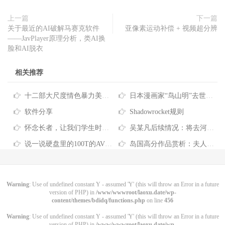
上一篇
下一篇
关于最近的AI破解马赛克软件
亚像素运动补偿 + 视频超分辨
——JavPlayer原理分析，类AI换
脸和AI脱衣
相关推荐
十二部大尺度情色暴力美剧收藏[12P]
日本漫画家“鸟山明”去世，七龙珠+阿拉蕾收藏版 附《七龙珠》合集
软件分享
Shadowrocket规则
怀念长者，让我们学生时代在电影院看到了肉丝青春的奶
吴某凡后续情况：将去河北改造，可以唱歌打篮球，早餐有牛奶鸡蛋 [7P]
说一说硬盘里的100T的AV收藏和管理
岛国高分作品赏析：夫人，你也不想他坐牢的吧
Warning
: Use of undefined constant Y - assumed 'Y' (this will throw an Error in a future
version of PHP) in
/www/wwwroot/laoxu.date/wp-
content/themes/bdidq/functions.php
on line
456
Warning
: Use of undefined constant Y - assumed 'Y' (this will throw an Error in a future
version of PHP) in
/www/wwwroot/laoxu.date/wp-