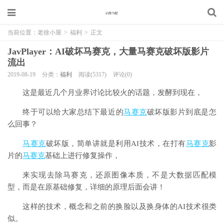
当前位置：
老徐小屋
>
福利
>
正文
JavPlayer：AI破坏马赛克，大量马赛克破坏版影片
流出
2019-08-19
分类：
福利
阅读(5317)
评论(0)
这是最近几个月业界讨论比较火的话题，发酵到现在，
终于可以给大家总结下最近的
马赛克
破坏版影片到底是怎
么回事？
马赛克
破坏版，简单讲就是利用AI技术，在打有
马赛克
影
片的
马赛克
基础上进行修复操作，
来实现去除马赛克，还原图像本质，不是大数据匹配模
型，而是在原基础修复，详细的原理后面会讲！
这样的技术，概念和之前的换脸以及换身体的AI技术很类
似。