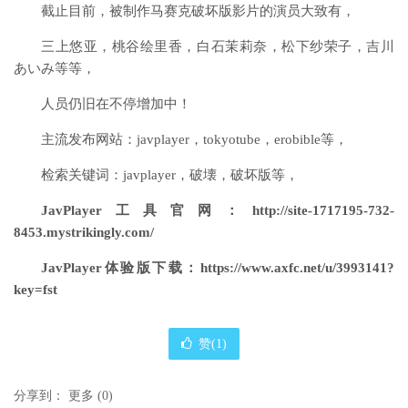
截止目前，被制作马赛克破坏版影片的演员大致有，
三上悠亚，桃谷绘里香，白石茉莉奈，松下纱荣子，吉川
あいみ等等，
人员仍旧在不停增加中！
主流发布网站：javplayer，tokyotube，erobible等，
检索关键词：javplayer，破壊，破坏版等，
JavPlayer工具官网：
http://site-1717195-732-
8453.mystrikingly.com/
JavPlayer体验版下载：
https://www.axfc.net/u/3993141?
key=fst
赞(
1
)
分享到：
更多
(
0
)