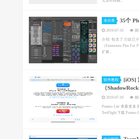
无法对挂载...
35个 P
未分类
2019-07-10
阅读
介绍 包含了35款
（Extensions Plus
扩展...
[iOS
软件教程
（ShadowRo
2019-07-10
阅读
Potatso Lite 查看
TestFlight 下载 Potats