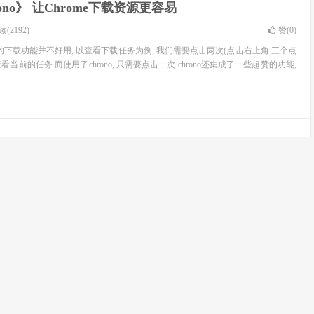
rono》 让Chrome下载资源更容易
(2192)
赞(
0
)
e原生的下载功能并不好用, 以查看下载任务为例, 我们需要点击两次(点击右上角 三个点
查看当前的任务 而使用了chrono, 只需要点击一次 chrono还集成了一些超赞的功能,
赞(
0
)
 使用说明
以及无法离线添加插件（crx）怎么办
赞(
1
)
了，需要翻出去才能上。所以对于一些已经安装过的扩展程序（插件）想导出保存一
了。Chrome其实也自带了这种功能。...