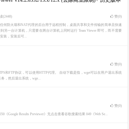
Viewer v14.2.8352/13.x/12.x (去除商业限制)+ 历史版本
(2448)
赞(
0
)
一个能在任何防火墙和NAT代理的后台用于远程控制，桌面共享和文件传输的简单且快速
另一台计算机，只需要在两台计算机上同时运行 Team Viewer 即可，而不需要
装，安装后可...
赞(
0
)
TPS和FTP协议，可以使用HTTP代理。 自动下载是指，wget可以在用户退出系统
，然后退出系统，wge...
赞(
0
)
8日更新) 050《Google Results Previewer》无点击查看谷歌搜索结果 049《Web Se...