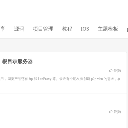
分享
源码
项目管理
教程
IOS
主题模板
MOON 根目录服务器
赞(
0
)
易用，同类产品还有 frp 和 LanProxy 等。最近有个朋友有创建 p2p vlan 的需求，在
赞(
0
)