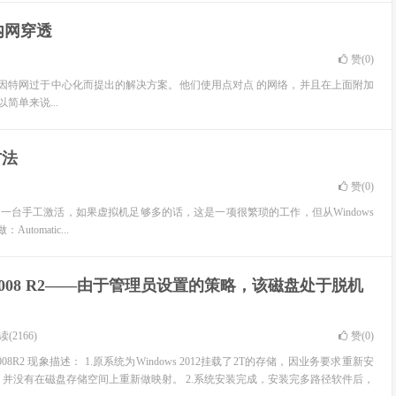
现内网穿透
赞(
0
)
网络复杂，以及因特网过于中心化而提出的解决方案。他们使用点对点 的网络，并且在上面附加
以简单来说...
方法
赞(
0
)
台一台手工激活，如果虚拟机足够多的话，这是一项很繁琐的工作，但从Windows
tomatic...
 2008 R2——由于管理员设置的策略，该磁盘处于脱机
(2166)
赞(
0
)
2008R2 现象描述： 1.原系统为Windows 2012挂载了2T的存储，因业务要求重新安
008R2，并没有在磁盘存储空间上重新做映射。 2.系统安装完成，安装完多路径软件后，