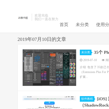
欢迎光临
我们一直在努力
首页
未分类
使用
2019年07月10日的文章
35个 P
未分类
2019-07-10
阅读
介绍 包含了35款
（Extensions Plus
扩展...
[iOS
软件教程
（ShadowRo