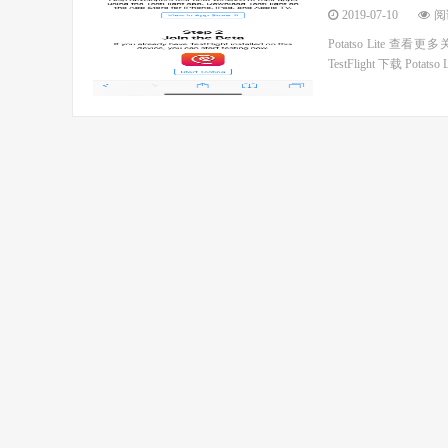
2019-07-10
阅读
Potatso Lite 查看
TestFlight 下载 Potats