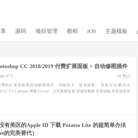
分享
源码
项目管理
教程
IOS
主题模板
hotoshop CC 2018/2019 付费扩展面板 + 自动修图插件
(2477)
赞(
2
)
已付费的扩展面板和自动修图插件，功能强大，提高效率。 安装方法 解压出
 For PS CC V5.1 photops 專版 Fix.exe）文件直接安装 详细请看图 安装须知 本软体所有
] 没有美区的Apple ID 下载 Potatso Lite 的超简单办法
cket的完美替代）