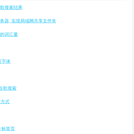
查看谷歌搜索结果
地Web服务器, 实现局域网共享文件夹
升你的词汇量
页字体
 谷歌搜索
的新方式
多个标签页