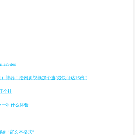
速
arSites
》 刷课（刷剧）神器！给网页视频加个速(最快可达16倍!)
器开个挂
开启ssh一种什么体验
一键转换到”富文本格式”