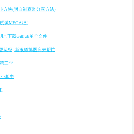
的弹跳小方块(附自制赛道分享方法)
试试MEGA吧!
冰棍儿”,下载Github单个文件
写更流畅, 新浪微博图床来帮忙
人第三季
纸的小爬虫
王
纸