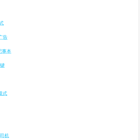
模式
书广告
台记事本
一键
间模式
老司机