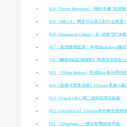
020《Boxel Rebound》“嗨到中毒”
019《MEGA》网盘可以良心到什么程度? 
018《Enhanced Github》从“冰柜”到“
017《新浪微博图床》本地Markdown编
016《解除B站区域限制》查看进击的巨
015 《XPath Helper》完成Bing每日壁
014《超级马里奥游戏》Chrome变身小霸
013《Quick QR》用二维码实现云粘贴
012《OurStickys》Chrome特色网页便签
011 《whatruns》一键分析网站技术栈