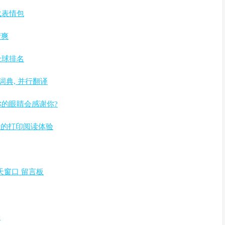
量下载表情包
清爽
站全球排名
合词典, 并行翻译
色，你的眼睛会感谢你?
拥有最佳的打印阅读体验
天窗口 留言板
表