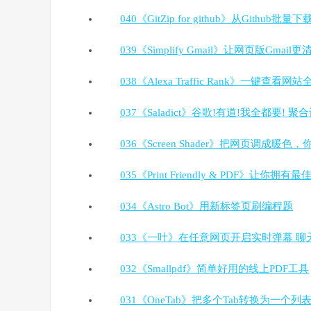
040《GitZip for github》从Github批
039《Simplify Gmail》让网页版Gmail更
038《Alexa Traffic Rank》一键查看网
037《Saladict》谷歌!有道!我全都要! 聚
036《Screen Shader》把网页调成暖
035《Print Friendly & PDF》让你
034《Astro Bot》用新标签页刷编程题
033《一叶》在任意网页开启实时弹幕 聊
032《Smallpdf》简单好用的线上PDF工具
031《OneTab》把多个Tab转换为一个列