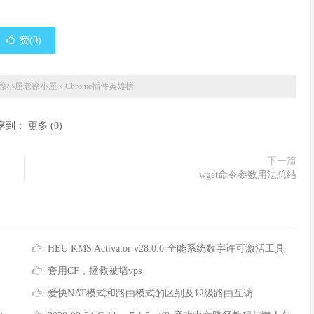
赞(
0
)
徐小屋
老徐小屋
»
Chrome插件英雄榜
享到：
更多
(
0
)
下一篇
wget命令参数用法总结
HEU KMS Activator v28.0.0 全能系统数字许可激活工具
套用CF，拯救被墙vps
爱快NAT模式和路由模式的区别及12级路由互访