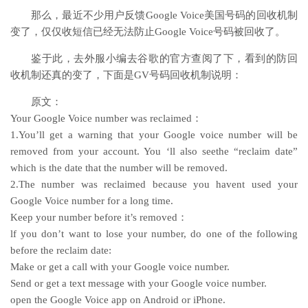
那么，最近不少用户反馈Google Voice美国号码的回收机制
变了，仅仅收短信已经无法防止Google Voice号码被回收了。
鉴于此，去外服小编去谷歌的官方查阅了下，看到的防回
收机制还真的变了，下面是GV号码回收机制说明：
原文：
Your Google Voice number was reclaimed：
1.You’ll get a warning that your Google voice number will be
removed from your account. You ‘ll also seethe “reclaim date”
which is the date that the number will be removed.
2.The number was reclaimed because you havent used your
Google Voice number for a long time.
Keep your number before it’s removed：
lf you don’t want to lose your number, do one of the following
before the reclaim date:
Make or get a call with your Google voice number.
Send or get a text message with your Google voice number.
open the Google Voice app on Android or iPhone.