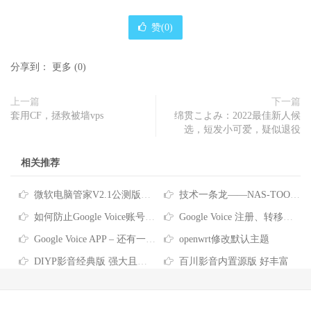
赞(
0
)
分享到：
更多
(
0
)
上一篇
下一篇
套用CF，拯救被墙vps
绵贯こよみ：2022最佳新人候
选，短发小可爱，疑似退役
相关推荐
微软电脑管家V2.1公测版正式发布分享
技术一条龙——NAS-TOOL影视搜索、下载、搜刮观看完全指南
如何防止Google Voice账号被回收？看这里~
Google Voice 注册、转移、使用教程
Google Voice APP – 还有一件事… 拨打电话前请验证您自己的电话号码 拨号要关联号码？这是没设置对哦
openwrt修改默认主题
DIYP影音经典版 强大且良心的盒子直播
百川影音内置源版 好丰富