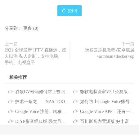
赞(
0
)
分享到：
更多
(
0
)
上一篇
下一篇
2021 全球最新 IPTV 直播源，授
玩客云刷机教程-安卓底层
人以渔 私人定制，支持电脑、
+armbian+docker+op
手机、电视盒子
相关推荐
谷歌GV号码如何防止被回收？Google Voice号码回收政策及防回收的方法
微软电脑管家V2.1公测版正式发布分享
技术一条龙——NAS-TOOL影视搜索、下载、搜刮观看完全指南
如何防止Google Voice账号被回收？看这里~
Google Voice 注册、转移、使用教程
Google Voice APP – 还有一件事… 拨打电话前请验证您自己的电话号码 拨号要关联号码？这是没设置对哦
DIYP影音经典版 强大且良心的盒子直播
百川影音内置源版 好丰富