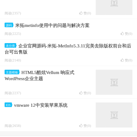
阅读(2357)
赞(
0
)
米拓metinfo使用中的问题与解决方案
源码
阅读(2225)
赞(
0
)
企业官网源码-米拓-MetInfo5.3.11完美去除版权前台和后
未分类
台可出售版
阅读(2140)
赞(
0
)
HTML5酷炫Vellum 响应式
主题模板
WordPress企业主题
阅读(2237)
赞(
0
)
vmware 12中安装苹果系统
IOS
阅读(2658)
赞(
0
)