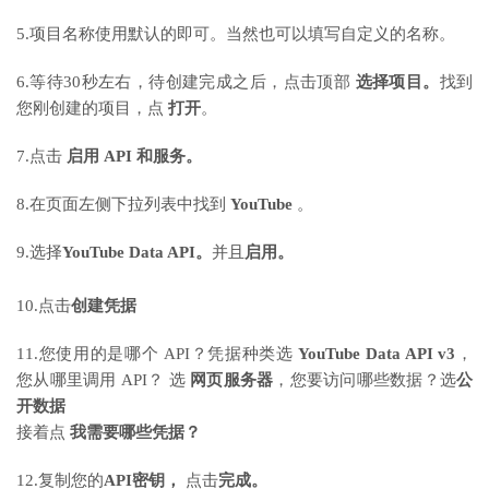
5.项目名称使用默认的即可。当然也可以填写自定义的名称。
6.等待30秒左右，待创建完成之后，点击顶部
选择项目。
找到
您刚创建的项目，点
打开
。
7.点击
启用 API 和服务。
8.在页面左侧下拉列表中找到
YouTube
。
9.选择
YouTube Data API。
并且
启用。
10.点击
创建凭据
11.您使用的是哪个 API？凭据种类选
YouTube Data API v3
，
您从哪里调用 API？ 选
网页服务器
，您要访问哪些数据？选
公
开数据
接着点
我需要哪些凭据？
12.复制您的
API密钥，
点击
完成。