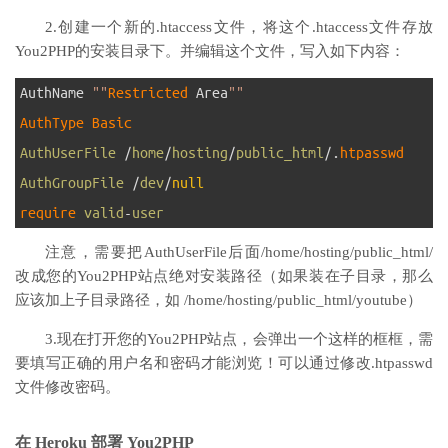
2.创建一个新的.htaccess文件，将这个.htaccess文件存放
You2PHP的安装目录下。并编辑这个文件，写入如下内容：
1
AuthName
""
Restricted 
Area
""
2
AuthType 
Basic
3
AuthUserFile
/
home
/
hosting
/
public_html
/
.
htpasswd
4
AuthGroupFile
/
dev
/
null
5
require 
valid
-
user
注意，需要把AuthUserFile后面/home/hosting/public_html/
改成您的You2PHP站点绝对安装路径（如果装在子目录，那么
应该加上子目录路径，如 /home/hosting/public_html/youtube）
3.现在打开您的You2PHP站点，会弹出一个这样的框框，需
要填写正确的用户名和密码才能浏览！可以通过修改.htpasswd
文件修改密码。
在 Heroku 部署 You2PHP