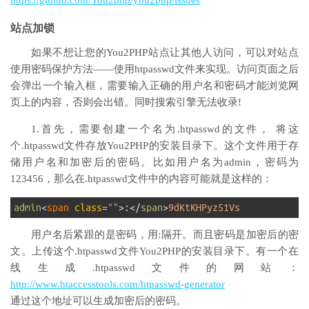
https://github.com/You2php/you2php/issues
站点加锁
如果不想让您的You2PHP站点让其他人访问，可以对站点
使用密码保护方法——使用htpasswd文件来实现。访问页面之后
会弹出一个输入框，需要输入正确的用户名和密码才能浏览网
页上的内容，否则会出错。同时搜索引擎无法收录!
1.首先，需要创建一个名为.htpasswd的文件， 将这
个.htpasswd文件存放You2PHP的安装目录下。这个文件用于存
储用户名和加密后的密码。比如用户名为admin，密码为
123456，那么在.htpasswd文件中的内容可能就是这样的：
1
admin
<
span 
class
=
""
>
:
<
/
span
>
9dKtKHPyz51Vs
用户名后紧跟的是密码，用:隔开。而且密码是加密后的密
文。上传这个.htpasswd文件You2PHP的安装目录下。有一个在
线生成.htpasswd文件的网站：
http://www.htaccesstools.com/htpasswd-generator
通过这个地址可以生成加密后的密码。