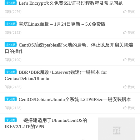
Let’s Encrypt永久免费SSL证书过程教程及常见问题
未分类
阅读(2076)
赞(
0
)
宝塔Linux面板 – 1月24日更新 – 5.6免费版
未分类
阅读(2152)
赞(
0
)
CentOS系统iptables防火墙的启动、停止以及开启关闭端
未分类
口的操作
阅读(2109)
赞(
0
)
BBR+BBR魔改+Lotsever(锐速)一键脚本 for
未分类
Centos/Debian/Ubuntu
阅读(2455)
赞(
0
)
CentOS/Debian/Ubuntu全系统 L2TP/IPSec一键安装脚本
未分类
阅读(2128)
赞(
0
)
一键搭建适用于Ubuntu/CentOS的
未分类
IKEV2/L2TP的VPN