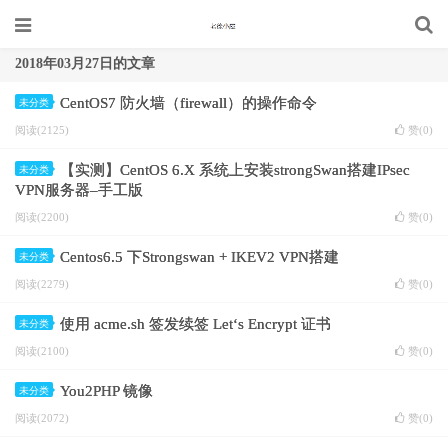
2018年03月27日的文章
CentOS7 防火墙（firewall）的操作命令
未分类
阅读(2125)
赞(
0
)
【实测】CentOS 6.X 系统上安装strongSwan搭建IPsec
未分类
VPN服务器–手工版
阅读(2200)
赞(
0
)
Centos6.5 下Strongswan + IKEV2 VPN搭建
未分类
阅读(2279)
赞(
0
)
使用 acme.sh 签发续签 Let‘s Encrypt 证书
未分类
阅读(2100)
赞(
0
)
You2PHP 镜像
未分类
阅读(2072)
赞(
0
)