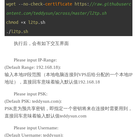
1
wget
--
no
-
check
-
certificate 
https
:
//raw.githubuserc
ontent.com/teddysun/across/master/l2tp.sh
2
chmod
+
x
l2tp
.
sh
3
.
/
l2tp
.
sh
执行后，会有如下交互界面
Please input IP-Range:
(Default Range: 192.168.18):
输入本地IP段范围（本地电脑连接到VPS后给分配的一个本地IP
地址），直接回车意味着输入默认值192.168.18
Please input PSK:
(Default PSK: teddysun.com):
PSK意为预共享密钥，即指定一个密钥将来在连接时需要用到，
直接回车意味着输入默认值teddysun.com
Please input Username:
(Default Username: teddysun):