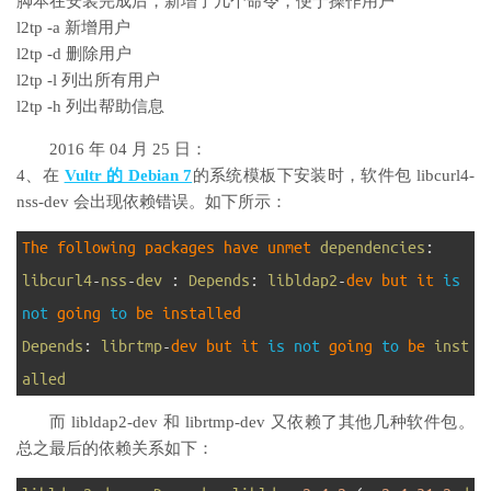
脚本在安装完成后，新增了几个命令，便于操作用户
l2tp -a 新增用户
l2tp -d 删除用户
l2tp -l 列出所有用户
l2tp -h 列出帮助信息
2016 年 04 月 25 日：
4、在
Vultr 的 Debian 7
的系统模板下安装时，软件包 libcurl4-
nss-dev 会出现依赖错误。如下所示：
1
The 
following 
packages 
have 
unmet 
dependencies
:
2
libcurl4
-
nss
-
dev
:
Depends
:
libldap2
-
dev 
but 
it 
is
not
going 
to
be 
installed
3
Depends
:
librtmp
-
dev 
but 
it 
is
not
going 
to
be 
inst
alled
而 libldap2-dev 和 librtmp-dev 又依赖了其他几种软件包。
总之最后的依赖关系如下：