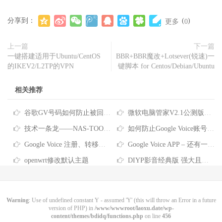
分享到：
(
)
更多
0
上一篇
下一篇
一键搭建适用于Ubuntu/CentOS
BBR+BBR魔改+Lotsever(锐速)一
的IKEV2/L2TP的VPN
键脚本 for Centos/Debian/Ubuntu
相关推荐
谷歌GV号码如何防止被回收？Google Voice号码回收政策及防回收的方法
微软电脑管家V2.1公测版正式发布分享
技术一条龙——NAS-TOOL影视搜索、下载、搜刮观看完全指南
如何防止Google Voice账号被回收？看这里~
Google Voice 注册、转移、使用教程
Google Voice APP – 还有一件事… 拨打电话前请验证您自己的电话号码 拨号要关联号码？这是没设置对哦
openwrt修改默认主题
DIYP影音经典版 强大且良心的盒子直播
Warning
: Use of undefined constant Y - assumed 'Y' (this will throw an Error in a future
version of PHP) in
/www/wwwroot/laoxu.date/wp-
content/themes/bdidq/functions.php
on line
456