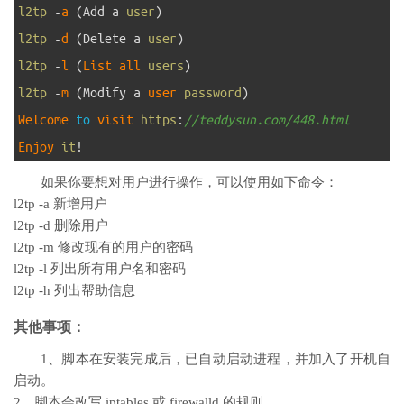
10
l2tp
-
a
(
Add
a
user
)
11
l2tp
-
d
(
Delete
a
user
)
12
l2tp
-
l
(
List 
all 
users
)
13
l2tp
-
m
(
Modify
a
user 
password
)
14
Welcome 
to
visit 
https
:
//teddysun.com/448.html
15
Enjoy 
it
!
如果你要想对用户进行操作，可以使用如下命令：
l2tp -a 新增用户
l2tp -d 删除用户
l2tp -m 修改现有的用户的密码
l2tp -l 列出所有用户名和密码
l2tp -h 列出帮助信息
其他事项：
1、脚本在安装完成后，已自动启动进程，并加入了开机自
启动。
2、脚本会改写 iptables 或 firewalld 的规则。