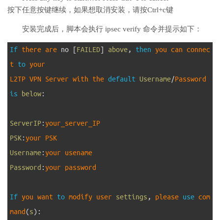
按下任意按键继续，如果想取消安装，请按Ctrl+c键
安装完成后，脚本会执行 ipsec verify 命令并提示如下：
1
If
there 
are 
no
[
FAILED
]
above
,
then
you 
can 
connec
t 
to
your
2
L2TP 
VPN 
Server 
with 
the 
default
Username
/
Password 
is
below
:
3
4
ServerIP
:
your_server_IP
5
PSK
:
your 
PSK
6
Username
:
your 
usename
7
Password
:
your 
password
8
9
If
you 
want 
to
modify 
user 
settings
,
please 
use
com
mand
(
s
)
: