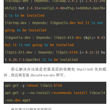
1
libldap2
-
dev
:
Depends
:
libldap
-
2.4
-
2
(
=
2.4.31
-
2
+
d
eb7u1
)
but
2.4.31
+
really2
.
4.40
+
dfsg
-
1
+
deb8u1
~
bpo70
+
1
is
to
be 
installed
2
librtmp
-
dev
:
Depends
:
libgnutls
-
dev 
but 
it 
is
not
going 
to
be 
installed
3
libgnutls
-
dev
:
Depends
:
libp11
-
kit
-
dev
(
&
gt
;
=
0.4
)
but 
it 
is
not
going 
to
be 
installed
4
libp11
-
kit
-
dev
:
Depends
:
libp11
-
kit0
(
=
0.12
-
3
)
bu
t
0.20.7
-
1
~
bpo70
+
1
is
to
be 
installed
那么解决办法就是把最底层的依赖包 libp11-kit0 先卸载
掉，然后再安装 libcurl4-nss-dev 即可。
1
apt
-
get
-
y
remove 
libp11
-
kit0
2
apt
-
get
-
y
--
no
-
install
-
recommends 
install 
libcurl4
-
nss
-
dev 
wget
然后再运行脚本安装即可。