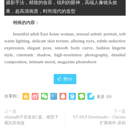
摄影手法，精致的妆容，锐利的眼神，高端人像镜头效
果，超高清画质，时尚现代的造型
特殊的内容：
beautiful adult East Asian woman, sensual artistic portrait, soft
warm lighting, delicate skin texture, alluring eyes, subtle seductive
expression, elegant pose, smooth body curve, fashion lingerie
style, cinematic shadow, high-resolution photography, detailed
composition, intimate mood, magazine photoshoot
赞(
0
)
分享到：
(
)
更多
0
上一篇
下一篇
ollama的不安装在C盘，模型下
YT-DLP Downloader – Chrome
载到其他盘
扩展插件-原创