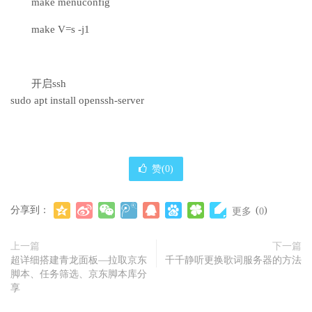
make menuconfig
make V=s -j1
开启ssh
sudo apt install openssh-server
赞(
0
)
分享到：
(
)
更多
0
上一篇
下一篇
超详细搭建青龙面板—拉取京东
千千静听更换歌词服务器的方法
脚本、任务筛选、京东脚本库分
享