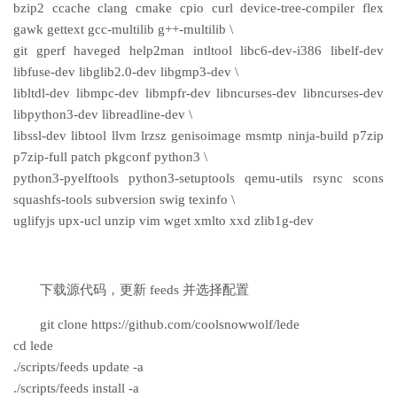
bzip2 ccache clang cmake cpio curl device-tree-compiler flex
gawk gettext gcc-multilib g++-multilib \
git gperf haveged help2man intltool libc6-dev-i386 libelf-dev
libfuse-dev libglib2.0-dev libgmp3-dev \
libltdl-dev libmpc-dev libmpfr-dev libncurses-dev libncurses-dev
libpython3-dev libreadline-dev \
libssl-dev libtool llvm lrzsz genisoimage msmtp ninja-build p7zip
p7zip-full patch pkgconf python3 \
python3-pyelftools python3-setuptools qemu-utils rsync scons
squashfs-tools subversion swig texinfo \
uglifyjs upx-ucl unzip vim wget xmlto xxd zlib1g-dev
下载源代码，更新 feeds 并选择配置
git clone https://github.com/coolsnowwolf/lede
cd lede
./scripts/feeds update -a
./scripts/feeds install -a