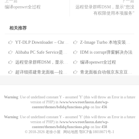
上一篇
下一篇
编译openwrt全过程
远程登录群晖DSM，显示“您没
有权限使用本项服务”
相关推荐
YT-DLP Downloader – Chrome 扩展插件-原创
Z-Image Turbo 本地安装教程！最近非常火的文生图AI模型，支持反审查
Alibaba PC Safe Service是什么软件-彻底删除Alibaba PC Safe Service的方法
IDM is corrupt弹窗解决办法
远程登录群晖DSM，显示“您没有权限使用本项服务”
编译openwrt全过程
超详细搭建青龙面板—拉取京东脚本、任务筛选、京东脚本库分享
青龙面板自动领京东京豆，做农场浇水、萌宠、种豆、签到等任务
Warning
: Use of undefined constant Y - assumed 'Y' (this will throw an Error in a future
version of PHP) in
/www/wwwroot/laoxu.date/wp-
content/themes/bdidq/functions.php
on line
456
Warning
: Use of undefined constant Y - assumed 'Y' (this will throw an Error in a future
version of PHP) in
/www/wwwroot/laoxu.date/wp-
content/themes/bdidq/functions.php
on line
458
© 2018-2026
老徐小屋
网站地图
鄂ICP备18018671号-1