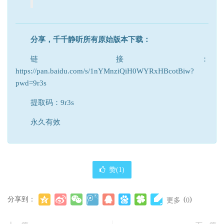
分享，千千静听所有原始版本下载：
链接：
https://pan.baidu.com/s/1nYMnziQiH0WYRxHBcotBiw?
pwd=9r3s
提取码：9r3s
永久有效
赞(
1
)
分享到：
(
)
更多
0