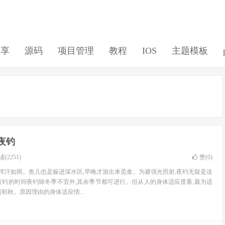
分享
源码
项目管理
教程
IOS
主题模板
夜钓
(2251)
赞(
0
)
人挥汗如雨。鱼儿也是躲进深水区,早晚才游出来觅食。为避强光照射,夜钓无疑是这
夜钓的时间夜钓除冬季不宜外,其余季节都可进行。但从人的身体适应度看,最为适
初秋。原因理由的身体适应情...