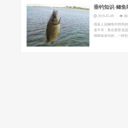
垂钓知识-鲫鱼
2019-05-09
阅读
很多人说鲫鱼钓饵料
道不对，鱼在窝里就
饵料味道对的，一样狂