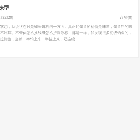
味型
(2320)
赞(
0
)
的状态，我说状态只是鲫鱼饵料的一方面。真正钓鲫鱼的精髓是味道，鲫鱼料的味
是不吃饵。不管你怎么换线组怎么折腾浮标，都是一样，我发现很多初级钓鱼的，
拉鲫鱼，当然一半钓上来一半挂上来，还连续...