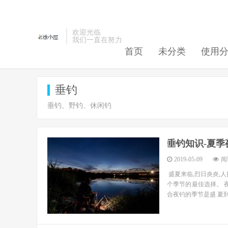
欢迎光临
我们一直在努力
首页
未分类
使用
垂钓
垂钓、野钓、休闲钓
垂钓知识-夏季
2019-05-09
阅读
盛夏来临,烈日炎炎,
个季节的最佳选择。 
合夜钓的季节是盛 夏到