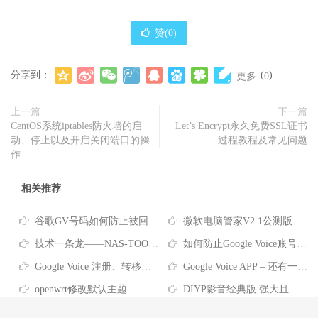
赞(
0
)
分享到：
(
)
更多
0
上一篇
下一篇
CentOS系统iptables防火墙的启
Let’s Encrypt永久免费SSL证书
动、停止以及开启关闭端口的操
过程教程及常见问题
作
相关推荐
谷歌GV号码如何防止被回收？Google Voice号码回收政策及防回收的方法
微软电脑管家V2.1公测版正式发布分享
技术一条龙——NAS-TOOL影视搜索、下载、搜刮观看完全指南
如何防止Google Voice账号被回收？看这里~
Google Voice 注册、转移、使用教程
Google Voice APP – 还有一件事… 拨打电话前请验证您自己的电话号码 拨号要关联号码？这是没设置对哦
openwrt修改默认主题
DIYP影音经典版 强大且良心的盒子直播