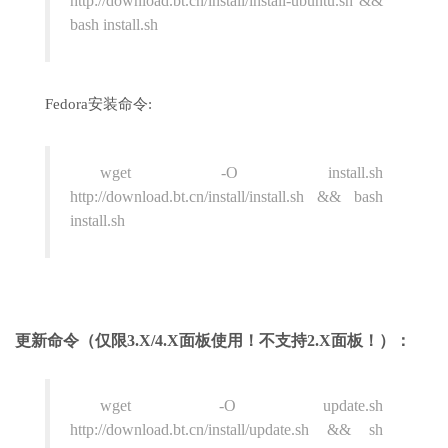
http://download.bt.cn/install/install-ubuntu.sh &&
bash install.sh
Fedora安装命令:
wget -O install.sh
http://download.bt.cn/install/install.sh && bash
install.sh
更新命令（仅限3.X/4.X面板使用！不支持2.X面板！）：
wget -O update.sh
http://download.bt.cn/install/update.sh && sh