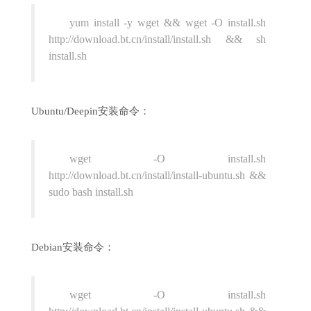
yum install -y wget && wget -O install.sh
http://download.bt.cn/install/install.sh && sh
install.sh
Ubuntu/Deepin安装命令：
wget -O install.sh
http://download.bt.cn/install/install-ubuntu.sh &&
sudo bash install.sh
Debian安装命令：
wget -O install.sh