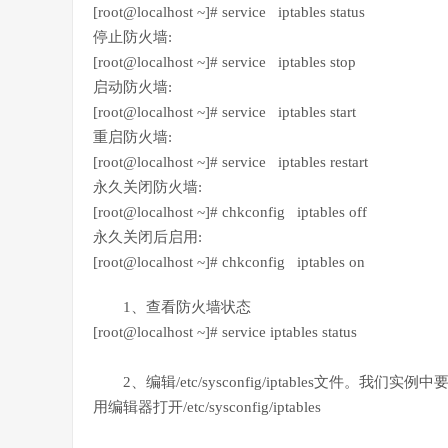
[root@localhost ~]# service iptables status
停止防火墙:
[root@localhost ~]# service iptables stop
启动防火墙:
[root@localhost ~]# service iptables start
重启防火墙:
[root@localhost ~]# service iptables restart
永久关闭防火墙:
[root@localhost ~]# chkconfig iptables off
永久关闭后启用:
[root@localhost ~]# chkconfig iptables on
1、查看防火墙状态
[root@localhost ~]# service iptables status
2、编辑/etc/sysconfig/iptables文件。我们实
用编辑器打开/etc/sysconfig/iptables