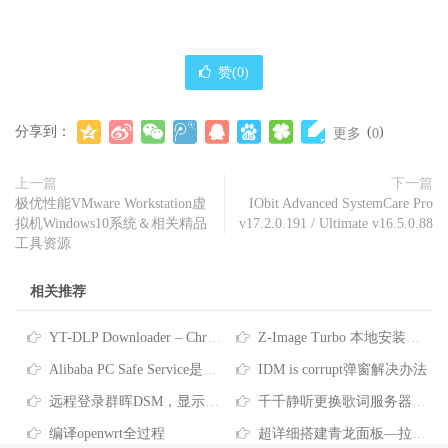
赞(
0
)
分享到：
(
)
更多
0
上一篇
下一篇
极优性能VMware Workstation虚
IObit Advanced SystemCare Pro
拟机Windows10系统＆相关精品
v17.2.0.191 / Ultimate v16.5.0.88
工具资源
相关推荐
YT-DLP Downloader – Chrome 扩展插件-原创
Z-Image Turbo 本地安装教程！最近非常火的文生图AI模型，支持反审查
Alibaba PC Safe Service是什么软件-彻底删除Alibaba PC Safe Service的方法
IDM is corrupt弹窗解决办法
远程登录群晖DSM，显示“您没有权限使用本项服务”
千千静听更换歌词服务器的方法
编译openwrt全过程
超详细搭建青龙面板—拉取京东脚本、任务筛选、京东脚本库分享