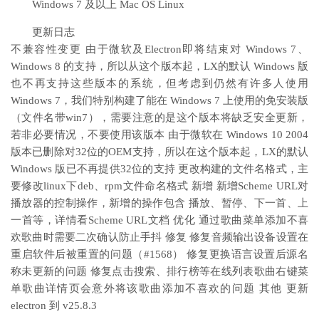
Windows 7 及以上 Mac OS Linux
更新日志
不兼容性变更 由于微软及Electron即将结束对 Windows 7、
Windows 8 的支持，所以从这个版本起，LX的默认 Windows 版
也不再支持这些版本的系统，但考虑到仍然有许多人使用
Windows 7，我们特别构建了能在 Windows 7 上使用的免安装版
（文件名带win7），需要注意的是这个版本将缺乏安全更新，
若非必要情况，不要使用该版本 由于微软在 Windows 10 2004
版本已删除对32位的OEM支持，所以在这个版本起，LX的默认
Windows 版已不再提供32位的支持 更改构建的文件名格式，主
要修改linux下deb、rpm文件命名格式 新增 新增Scheme URL对
播放器的控制操作，新增的操作包含 播放、暂停、下一首、上
一首等，详情看Scheme URL文档 优化 通过歌曲菜单添加不喜
欢歌曲时需要二次确认防止手抖 修复 修复音频输出设备设置在
重启软件后被重置的问题（#1568） 修复更换语言设置后源名
称未更新的问题 修复点击搜索、排行榜等在线列表歌曲右键菜
单歌曲详情页会意外将该歌曲添加不喜欢的问题 其他 更新
electron 到 v25.8.3