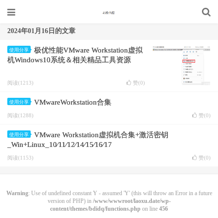
2024年01月16日的文章
极优性能VMware Workstation虚拟
使用分享
机Windows10系统＆相关精品工具资源
阅读(1213)
赞(
0
)
VMwareWorkstation合集
使用分享
阅读(1288)
赞(
0
)
VMware Workstation虚拟机合集+激活密钥
使用分享
_Win+Linux_10∕11∕12∕14∕15∕16∕17
阅读(1153)
赞(
0
)
Warning
: Use of undefined constant Y - assumed 'Y' (this will throw an Error in a future
version of PHP) in
/www/wwwroot/laoxu.date/wp-
content/themes/bdidq/functions.php
on line
456