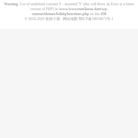
Warning
: Use of undefined constant Y - assumed 'Y' (this will throw an Error in a future
version of PHP) in
/www/wwwroot/laoxu.date/wp-
content/themes/bdidq/functions.php
on line
458
© 2018-2026
老徐小屋
网站地图
鄂ICP备18018671号-1