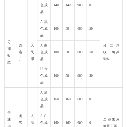
色成
140
140
900
0
品
A黑
色成
100
50
600
50
品
分
虎
人
A白
分二期
期
客
民
色成
100
50
600
50
收，每期
收
户
币
品
50%
款
H金
色成
100
50
900
50
品
A黑
色成
160
160
600
0
品
普
虎
人
A白
通
全部出库
客
民
色成
160
160
600
0
销
数量开票