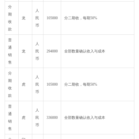
分
人
期
龙
民
105000
分二期收，每期50%
收
币
款
普
人
通
龙
民
294000
全部数量确认收入与成本
销
币
售
分
人
期
虎
民
105000
分二期收，每期50%
收
币
款
普
人
通
虎
民
336000
全部数量确认收入与成本
销
币
售