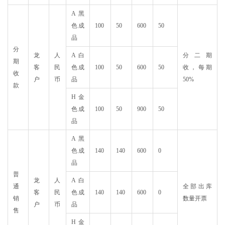
A黑
色成
100
50
600
50
品
分
龙
人
A白
分二期
期
客
民
色成
100
50
600
50
收，每期
收
户
币
品
50%
款
H金
色成
100
50
900
50
品
A黑
色成
140
140
600
0
品
普
龙
人
A白
通
全部出库
客
民
色成
140
140
600
0
销
数量开票
户
币
品
售
H金