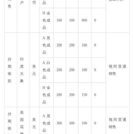
户
币
品
售
H金
色成
160
160
900
0
品
A黑
色成
200
200
100
0
品
分
印
A白
期
度
美
视同普通
色成
200
200
100
0
收
大
元
销售
品
款
象
H金
色成
200
200
150
0
品
美
分
A黑
国
美
视同普通
期
色成
300
300
100
0
花
元
销售
收
品