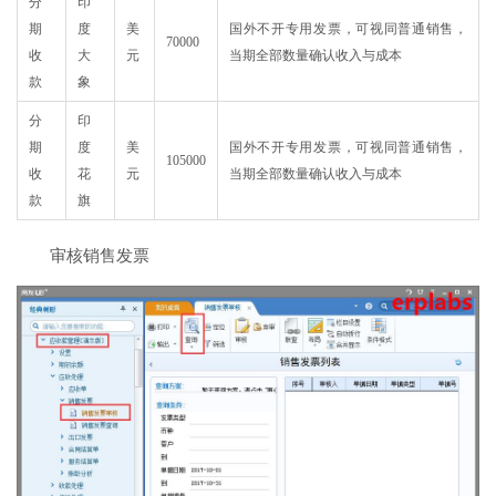
分
印
期
度
美
国外不开专用发票，可视同普通销售，
70000
收
大
元
当期全部数量确认收入与成本
款
象
分
印
期
度
美
国外不开专用发票，可视同普通销售，
105000
收
花
元
当期全部数量确认收入与成本
款
旗
审核销售发票