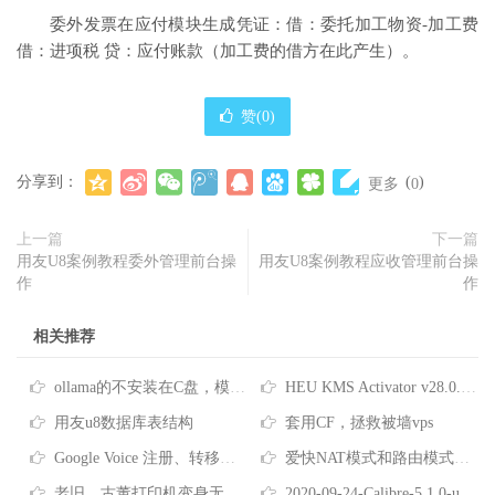
委外发票在应付模块生成凭证：借：委托加工物资-加工费
借：进项税 贷：应付账款（加工费的借方在此产生）。
赞(
0
)
分享到：
(
)
更多
0
上一篇
下一篇
用友U8案例教程委外管理前台操
用友U8案例教程应收管理前台操
作
作
相关推荐
ollama的不安装在C盘，模型下载到其他盘
HEU KMS Activator v28.0.0 全能系统数字许可激活工具
用友u8数据库表结构
套用CF，拯救被墙vps
Google Voice 注册、转移、使用教程
爱快NAT模式和路由模式的区别及12级路由互访
老旧、古董打印机变身无线网络共享打印机！Airprint 无线打印服务器！免驱打印！
2020-09-24-Calibre-5.1.0-utf8-魔改中文路径教程与懒人包