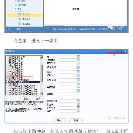
点选单，进入下一界面
勾选红字回冲单、勾选蓝字回冲单（暂估）、勾选蓝字回