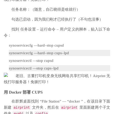
任务名称：（随意，自己晓得是啥就行）
勾选已启动，因为我们刚才已经执行了（不勾也没事）
找到 任务设置 – 运行命令 – 用户定义的脚本，贴入以下命
令：
synoservicecfg
—
hard
–
stop cupsd
synoservicecfg
—
hard
–
stop cups
–
lpd
synoservicectl
—
stop cupsd
synoservicectl
—
stop cups
–
lpd
用 Docker 部署 CUPS
在群辉桌面找到 “File Station” — “docker ”，在该目录下面
新建
airprint
文件夹，然后在
airprint
里面新建两个子文
件夹
avahi
以及
config