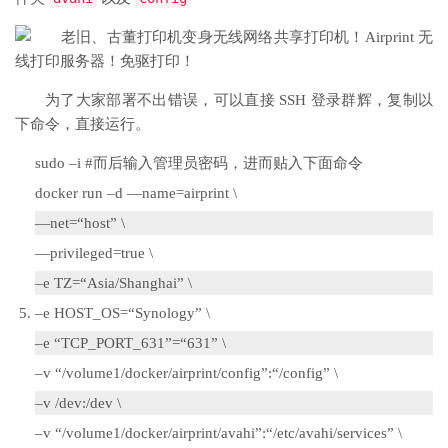
为了大家部署不出错误，可以直接 SSH 登录群辉，复制以
下命令，直接运行。
sudo
–
i
#而后输入管理员密码，进而贴入下面命令
docker run
–
d
—
name
=
airprint \
—
net
=
“host”
\
—
privileged
=
true
\
–
e TZ
=
“Asia/Shanghai”
\
–
e HOST_OS
=
“Synology”
\
–
e
“TCP_PORT_631”
=
“631”
\
–
v
“/volume1/docker/airprint/config”
:
“/config”
\
–
v
/
dev
:/
dev \
–
v
“/volume1/docker/airprint/avahi”
:
“/etc/avahi/services”
\