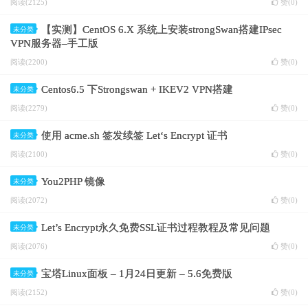
阅读(2125)
赞(
0
)
【实测】CentOS 6.X 系统上安装strongSwan搭建IPsec
未分类
VPN服务器–手工版
阅读(2200)
赞(
0
)
Centos6.5 下Strongswan + IKEV2 VPN搭建
未分类
阅读(2279)
赞(
0
)
使用 acme.sh 签发续签 Let‘s Encrypt 证书
未分类
阅读(2100)
赞(
0
)
You2PHP 镜像
未分类
阅读(2072)
赞(
0
)
Let’s Encrypt永久免费SSL证书过程教程及常见问题
未分类
阅读(2076)
赞(
0
)
宝塔Linux面板 – 1月24日更新 – 5.6免费版
未分类
阅读(2152)
赞(
0
)