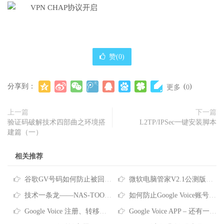
赞(
0
)
分享到：
(
)
更多
0
上一篇
下一篇
验证码破解技术四部曲之环境搭
L2TP/IPSec一键安装脚本
建篇（一）
相关推荐
谷歌GV号码如何防止被回收？Google Voice号码回收政策及防回收的方法
微软电脑管家V2.1公测版正式发布分享
技术一条龙——NAS-TOOL影视搜索、下载、搜刮观看完全指南
如何防止Google Voice账号被回收？看这里~
Google Voice 注册、转移、使用教程
Google Voice APP – 还有一件事… 拨打电话前请验证您自己的电话号码 拨号要关联号码？这是没设置对哦