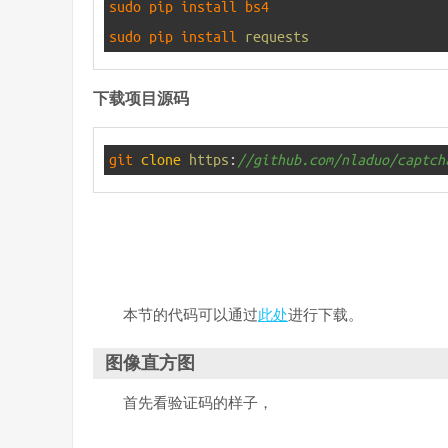
2
sudo 
pip 
install 
bs4
3
sudo 
pip 
install 
requests
下载项目源码
1
git 
clone
https
:
//github.com/nladuo/captch
本节的代码可以通过
此处
进行下载。
图像直方图
首先看验证码的样子，