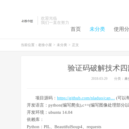
欢迎光临
我们一直在努力
首页
未分类
使用
当前位置：
老徐小屋
>
未分类
>
正文
验证码破解技术四
2018-03-29
分类：
未
项目源码：
https://github.com/nladuo/cap…
(可以帮
开发语言：python(编写爬虫),c++(编写图像处理部
开发环境：ubuntu 14.04
依赖库：
Python：PIL、BeautifulSoup4、requests