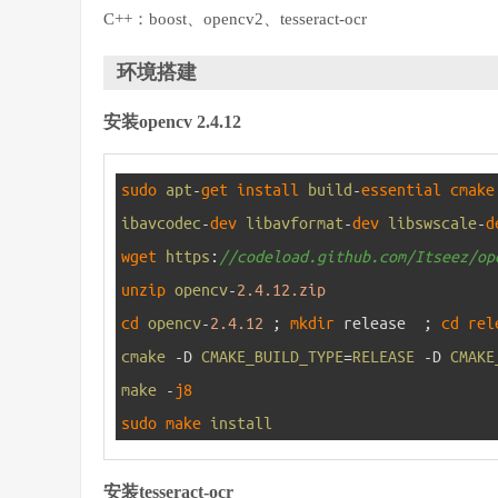
C++：boost、opencv2、tesseract-ocr
环境搭建
安装opencv 2.4.12
1
sudo 
apt
-
get 
install 
build
-
essential 
cmake
ibavcodec
-
dev 
libavformat
-
dev 
libswscale
-
d
2
wget 
https
:
//codeload.github.com/Itseez/op
3
unzip 
opencv
-
2.4.12.zip
4
cd 
opencv
-
2.4.12
;
mkdir 
release
;
cd 
rel
5
cmake
-
D
CMAKE_BUILD_TYPE
=
RELEASE
-
D
CMAKE
6
make
-
j8
7
sudo 
make 
install
安装tesseract-ocr