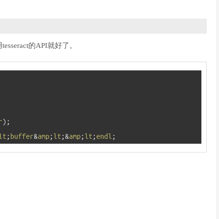
eract的API就好了。
r
)
;
lt
;
buffer
&
amp
;
lt
;
&
amp
;
lt
;
endl
;