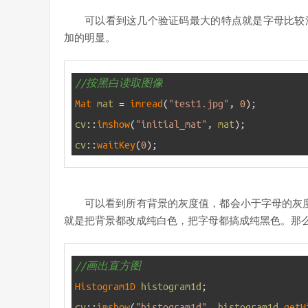
可以看到这几个验证码最大的特点就是字母比较
加的明显。
1
//按黑白读取图像
2
Mat 
mat
=
imread
(
"test1.jpg"
,
0
)
;
3
cv
::
imshow
(
"initial_mat"
,
mat
)
;
4
cv
::
waitKey
(
0
)
;
可以看到所有背景的灰度值，都会小于字母的灰度值
就是把背景都改成纯白色，把字母都搞成纯黑色。那
1
//画出直方图
2
Histogram1D 
histogram1d
;
3
cv
::
imshow
(
"histogram1d"
,
histogram1d
.
getH