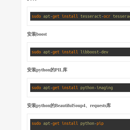
1
sudo 
apt
-
get 
install 
tesseract
-
ocr 
tessera
安装boost
1
sudo 
apt
-
get 
install 
libboost
-
dev
安装python的PIL库
1
sudo 
apt
-
get 
install 
python
-
imaging
安装python的BeautifulSoup4、requests库
1
sudo 
apt
-
get 
install 
python
-
pip