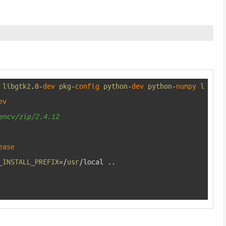
 
libgtk2
.
0
-
dev 
pkg
-
config 
python
-
dev 
python
-
numpy 
l
ev 
encv/zip/2.4.12
ease  
_INSTALL_PREFIX
=
/
usr
/
local
.
.