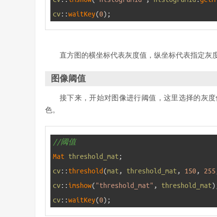
4
cv
::
waitKey
(
0
)
;
直方图的横坐标代表灰度值，纵坐标代表指定灰
图像阈值
接下来，开始对图像进行阈值，这里选择的灰度值位
色。
1
//阈值
2
Mat 
threshold_mat
;
3
cv
::
threshold
(
mat
,
threshold_mat
,
150
,
255
4
cv
::
imshow
(
"threshold_mat"
,
threshold_mat
)
5
cv
::
waitKey
(
0
)
;