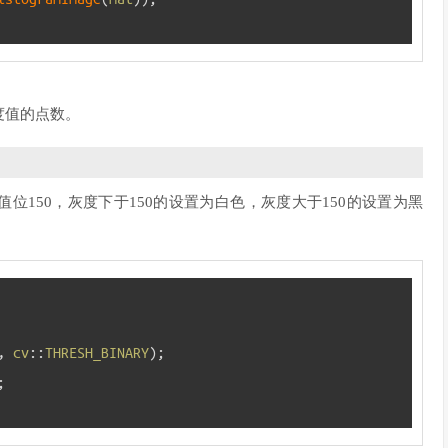
度值的点数。
150，灰度下于150的设置为白色，灰度大于150的设置为黑
,
cv
::
THRESH_BINARY
)
;
;