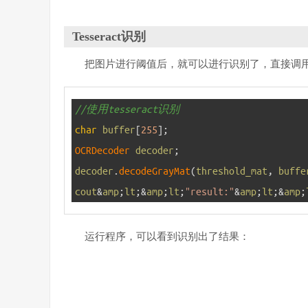
Tesseract识别
把图片进行阈值后，就可以进行识别了，直接调用tess
1
//使用tesseract识别
2
char
buffer
[
255
]
;
3
OCRDecoder 
decoder
;
4
decoder
.
decodeGrayMat
(
threshold_mat
,
buffe
5
cout
&
amp
;
lt
;
&
amp
;
lt
;
"result:"
&
amp
;
lt
;
&
amp
;
运行程序，可以看到识别出了结果：