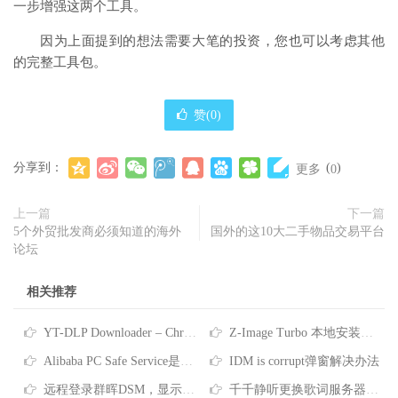
一步增强这两个工具。
因为上面提到的想法需要大笔的投资，您也可以考虑其他
的完整工具包。
赞(
0
)
分享到：
(
)
更多
0
上一篇
下一篇
5个外贸批发商必须知道的海外
国外的这10大二手物品交易平台
论坛
相关推荐
YT-DLP Downloader – Chrome 扩展插件-原创
Z-Image Turbo 本地安装教程！最近非常火的文生图AI模型，支持反审查
Alibaba PC Safe Service是什么软件-彻底删除Alibaba PC Safe Service的方法
IDM is corrupt弹窗解决办法
远程登录群晖DSM，显示“您没有权限使用本项服务”
千千静听更换歌词服务器的方法