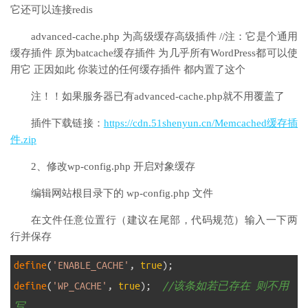
它还可以连接redis
advanced-cache.php 为高级缓存高级插件 //注：它是个通用
缓存插件 原为batcache缓存插件 为几乎所有WordPress都可以使
用它 正因如此 你装过的任何缓存插件 都内置了这个
注！！如果服务器已有advanced-cache.php就不用覆盖了
插件下载链接：
https://cdn.51shenyun.cn/Memcached缓存插
件.zip
2、修改wp-config.php 开启对象缓存
编辑网站根目录下的 wp-config.php 文件
在文件任意位置行（建议在尾部，代码规范）输入一下两
行并保存
1
define
(
'ENABLE_CACHE'
,
true
)
;
2
define
(
'WP_CACHE'
,
true
)
;
//该条如若已存在 则不用
写