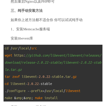
然后重启Nginx以及PHP即可
三、纯手动安装方法
如果你上述方法都不适合你 你可以试试纯手动
1、安装Memcache服务端
安装libevent库
1
cd
/
usr
/
local
/
src
2
wget 
https
:
//github.com/libevent/libevent/releases/
download/release-2.0.22-stable/libevent-2.0.22-stab
le.tar.gz
3
tar 
zxvf 
libevent
-
2.0.22
-
stable
.
tar
.
gz
4
cd 
libevent
-
2.0.22
-
stable
5
.
/
configure
--
prefix
=
/
usr
/
local
/
libevent
6
make
&
amp
;
&
amp
;
make 
install