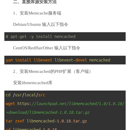
二、
直接库源安装方法
1、安装Memcache服务端
Debian/Ubuntu 输入以下指令
1
# apt-get -y install memcached
CentOS/RedHat/Other 输入以下指令
1
yum 
install 
libevent 
libevent
-
devel 
memcached
2、安装Memcached的PHP扩展（客户端）
安装libmemcached库
1
cd
/
usr
/
local
/
src
2
wget 
https
:
//launchpad.net/libmemcached/1.0/1.0.18/
+download/libmemcached-1.0.18.tar.gz
3
tar 
zxvf 
libmemcached
-
1.0.18.tar.gz
4
cd 
libmemcached
-
1.0.18