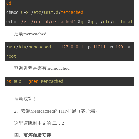
ed
4
chmod
u
+
x
/
etc
/
init
.
d
/
memcached
5
echo
'/etc/init.d/memcached'
&
gt
;
&
gt
;
/
etc
/
rc
.
local
启动memcached
1
/
usr
/
bin
/
memcached
-
l
127.0.0.1
-
p
11211
-
m
150
-
u
root
查询进程是否有memcached
1
ps 
aux
|
grep 
memcached
启动成功！
2、安装Memcached的PHP扩展（客户端）
这里请跳到本文的 二，2
四、宝塔面板安装