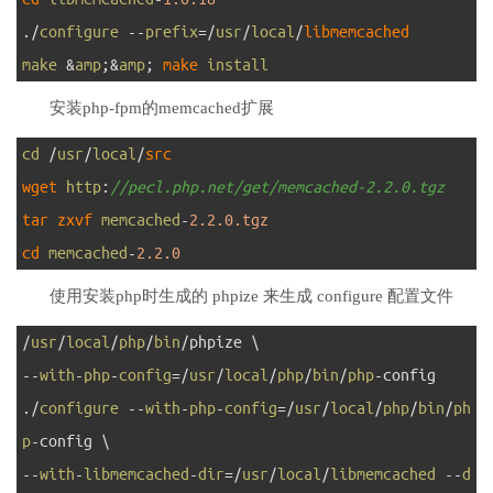
5
.
/
configure
--
prefix
=
/
usr
/
local
/
libmemcached
6
make
&
amp
;
&
amp
;
make 
install
安装php-fpm的memcached扩展
1
cd
/
usr
/
local
/
src
2
wget 
http
:
//pecl.php.net/get/memcached-2.2.0.tgz
3
tar 
zxvf 
memcached
-
2.2.0.tgz
4
cd 
memcached
-
2.2.0
使用安装php时生成的 phpize 来生成 configure 配置文件
1
/
usr
/
local
/
php
/
bin
/
phpize
\
2
--
with
-
php
-
config
=
/
usr
/
local
/
php
/
bin
/
php
-
config
3
.
/
configure
--
with
-
php
-
config
=
/
usr
/
local
/
php
/
bin
/
ph
p
-
config
\
4
--
with
-
libmemcached
-
dir
=
/
usr
/
local
/
libmemcached
--
d