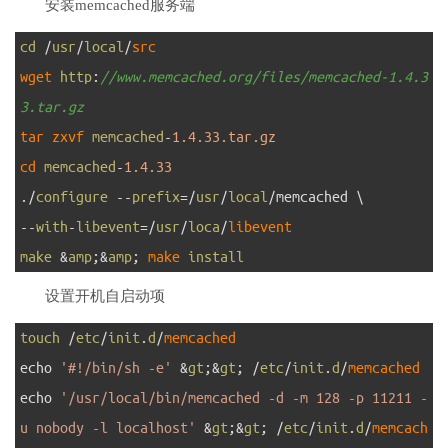
安装memcached服务端
1
cd
/
usr
/
local
/
src
2
wget 
http
:
//www.memcached.org/files/memcached-1.4.3
3.tar.gz
3
tar 
zxvf 
memcached
-
1.4.33.tar.gz
4
cd 
memcached
-
1.4.33
5
.
/
configure
--
prefix
=
/
usr
/
local
/
memcached
\
6
--
with
-
libevent
=
/
usr
/
loca
/
libevent
7
make
&
amp
;
&
amp
;
make 
install
设置开机自启动项
1
touch
/
etc
/
init
.
d
/
memcached
2
echo
'#!/bin/sh -e'
&
gt
;
&
gt
;
/
etc
/
init
.
d
/
memcached
3
echo
'/usr/local/bin/memcached -d -m 128 -p 11211 -
u nobody -l localhost'
&
gt
;
&
gt
;
/
etc
/
init
.
d
/
memcach