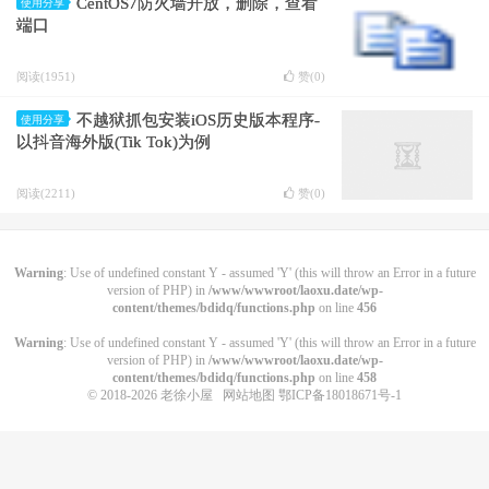
CentOS7防火墙开放，删除，查看
使用分享
端口
阅读(1951)
赞(
0
)
不越狱抓包安装iOS历史版本程序-
使用分享
以抖音海外版(Tik Tok)为例
阅读(2211)
赞(
0
)
Warning
: Use of undefined constant Y - assumed 'Y' (this will throw an Error in a future
version of PHP) in
/www/wwwroot/laoxu.date/wp-
content/themes/bdidq/functions.php
on line
456
Warning
: Use of undefined constant Y - assumed 'Y' (this will throw an Error in a future
version of PHP) in
/www/wwwroot/laoxu.date/wp-
content/themes/bdidq/functions.php
on line
458
© 2018-2026
老徐小屋
网站地图
鄂ICP备18018671号-1