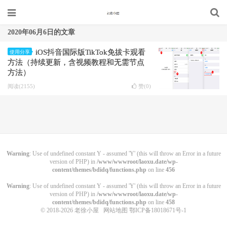
2020年06月6日的文章
iOS抖音国际版TikTok免拔卡观看
使用分享
方法（持续更新，含视频教程和无需节点
方法）
阅读(2155)
赞(
0
)
Warning
: Use of undefined constant Y - assumed 'Y' (this will throw an Error in a future
version of PHP) in
/www/wwwroot/laoxu.date/wp-
content/themes/bdidq/functions.php
on line
456
Warning
: Use of undefined constant Y - assumed 'Y' (this will throw an Error in a future
version of PHP) in
/www/wwwroot/laoxu.date/wp-
content/themes/bdidq/functions.php
on line
458
© 2018-2026
老徐小屋
网站地图
鄂ICP备18018671号-1