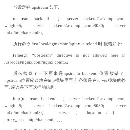
当设定好 upstream 如下:
upstream backend { server backend1.example.com
weight=5; server backend2.example.com:8080; server
unix:/tmp/backend3;}
执行命令:/usr/local/nginx/sbin/nginx -s reload 时 报错如下:
[emerg]: “upstream” directive is not allowed here in
/usr/local/nginx/conf/nginx.conf:52
后来检查了一下原来是upstream backend 位置放错了,
upstream位置应该放在http模块里面 但必须是在server模块的外
面. 应该是下面这样的结构:
http{upstream backend { server backend1.example.com
weight=5; server backend2.example.com:8080; server
unix:/tmp/backend3;} server { location / {
proxy_pass http://backend; }}}