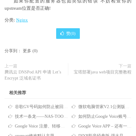
如果你配置的服务器也如类似的错误 不妨检查你的
upstream位置是否正确!
分类:
Nginx
赞(
0
)
分享到：
更多
(
0
)
上一篇
下一篇
腾讯云 DNSPod API 申请 Let’s
宝塔部署java web项目完整教程
Encrypt 泛域名证书
相关推荐
谷歌GV号码如何防止被回收？Google Voice号码回收政策及防回收的方法
微软电脑管家V2.1公测版正式发布分享
技术一条龙——NAS-TOOL影视搜索、下载、搜刮观看完全指南
如何防止Google Voice账号被回收？看这里~
Google Voice 注册、转移、使用教程
Google Voice APP – 还有一件事… 拨打电话前请验证您自己的电话号码 拨号要关联号码？这是没设置对哦
openwrt修改默认主题
DIYP影音经典版 强大且良心的盒子直播