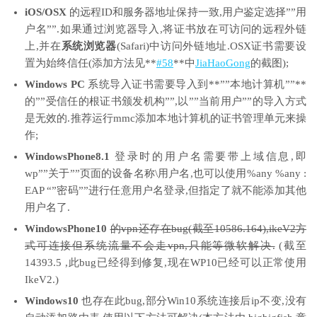
iOS/OSX
的远程ID和服务器地址保持一致,用户鉴定选择””用
户名””.如果通过浏览器导入,将证书放在可访问的远程外链
上,并在
系统浏览器
(Safari)中访问外链地址.OSX证书需要设
置为始终信任(添加方法见**
#58
**中
JiaHaoGong
的截图);
Windows PC
系统导入证书需要导入到**””本地计算机””**
的””受信任的根证书颁发机构””,以””当前用户””的导入方式
是无效的.推荐运行mmc添加本地计算机的证书管理单元来操
作;
WindowsPhone8.1
登录时的用户名需要带上域信息,即
wp””关于””页面的设备名称\用户名,也可以使用%any %any :
EAP “”密码””进行任意用户名登录,但指定了就不能添加其他
用户名了.
WindowsPhone10
的vpn还存在bug(截至10586.164),ikeV2方
式可连接但系统流量不会走vpn,只能等微软解决.
(截至
14393.5 ,此bug已经得到修复,现在WP10已经可以正常使用
IkeV2.)
Windows10
也存在此bug,部分Win10系统连接后ip不变,没有