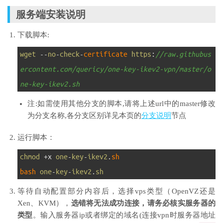
服务端安装说明
下载脚本:
1
wget
--
no
-
check
-
certificate 
https
:
//raw.githubus
ercontent.com/quericy/one-key-ikev2-vpn/master/o
ne-key-ikev2.sh
注:如需使用其他分支的脚本,请将上述url中的master修改
为分支名称,各分支区别详见本页的
分支说明
节点
运行脚本：
1
chmod
+
x
one
-
key
-
ikev2
.
sh
2
bash 
one
-
key
-
ikev2
.
sh
等待自动配置部分内容后，选择vps类型（OpenVZ还是
Xen、KVM），
选错将无法成功连接，请务必核实服务器的
类型
。输入服务器ip或者绑定的域名(连接vpn时服务器地址