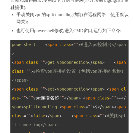
自动添加路由表,使用以下方法可解决(本方法由 bigbigfish 童
鞋提供):
手动关闭vpn的split tunneling功能(在远程网络上使用默认
网关);
也可使用powershell修改,进入CMD窗口,运行如下命令:
1
powershell
<
span 
class
=
""
>
#进入ps控制台</span
>
2
<
span 
class
=
""
>
get
-
vpnconnection
<
/
span
>
<
span 
class
=
""
>
#检查vpn连接的设置（包括vpn连接的名称）
</span>
3
<
span 
class
=
""
>
set
-
vpnconnection
<
/
span
>
<
span 
cl
ass
=
""
>
""
vpn
连接名称
""
<
/
span
>
<
span 
class
=
""
>
-
<
/
span
>
splittunneling
<
span 
class
=
""
>
$
<
/
span
>
<
span 
class
=
""
>
false
<
/
span
>
<
span 
class
=
""
>
#关闭spl
it tunneling</span>