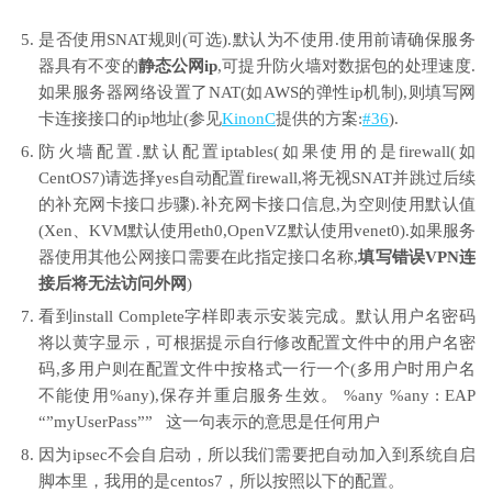
是否使用SNAT规则(可选).默认为不使用.使用前请确保服务
器具有不变的
静态公网ip
,可提升防火墙对数据包的处理速度.
如果服务器网络设置了NAT(如AWS的弹性ip机制),则填写网
卡连接接口的ip地址(参见
KinonC
提供的方案:
#36
).
防火墙配置.默认配置iptables(如果使用的是firewall(如
CentOS7)请选择yes自动配置firewall,将无视SNAT并跳过后续
的补充网卡接口步骤).补充网卡接口信息,为空则使用默认值
(Xen、KVM默认使用eth0,OpenVZ默认使用venet0).如果服务
器使用其他公网接口需要在此指定接口名称,
填写错误VPN连
接后将无法访问外网
)
看到install Complete字样即表示安装完成。默认用户名密码
将以黄字显示，可根据提示自行修改配置文件中的用户名密
码,多用户则在配置文件中按格式一行一个(多用户时用户名
不能使用%any),保存并重启服务生效。 %any %any : EAP
“”myUserPass”” 这一句表示的意思是任何用户
因为ipsec不会自启动，所以我们需要把自动加入到系统自启
脚本里，我用的是centos7，所以按照以下的配置。