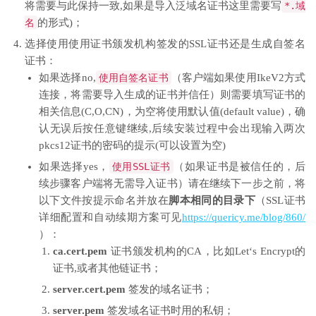
将需要与此保持一致,如果是导入泛域名证书这里需要写
*.域
名
的形式)；
选择使用使用证书颁发机构签发的SSL证书还是生成自签名
证书：
如果选择no,
使用自签名证书
（客户端如果使用IkeV2方式
连接，将需要导入生成的证书并信任）则需要填写证书的
相关信息(C,O,CN)，为空将使用默认值(default value)，确
认无误后按任意键继续,后续安装过程中会出现输入两次
pkcs12证书的密码的提示(可以设置为空)
如果选择yes，
使用
SSL
证书
（如果证书是被信任的，后
续步骤客户端将无需导入证书）请在继续下一步之前，将
以下文件按提示命名并放在
脚本相同的目录下
（SSL证书
详细配置和自动续期方案可见
https://quericy.me/blog/860/
）：
ca.cert.pem
证书颁发机构的CA，比如Let‘s Encrypt的
证书,或者其他链证书；
server.cert.pem
签发的域名证书；
server.pem
签发域名证书时用的私钥；