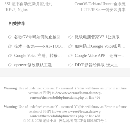
SSL证书自动更新并应用到
CentOS/Debian/Ubuntu全系统
IKEv2, Nginx
L2TP/IPSec一键安装脚本
相关推荐
谷歌GV号码如何防止被回收？Google Voice号码回收政策及防回收的方法
微软电脑管家V2.1公测版正式发布分享
技术一条龙——NAS-TOOL影视搜索、下载、搜刮观看完全指南
如何防止Google Voice账号被回收？看这里~
Google Voice 注册、转移、使用教程
Google Voice APP – 还有一件事… 拨打电话前请验证您自己的电话号码 拨号要关联号码？这是没设置对哦
openwrt修改默认主题
DIYP影音经典版 强大且良心的盒子直播
Warning
: Use of undefined constant Y - assumed 'Y' (this will throw an Error in a future
version of PHP) in
/www/wwwroot/laoxu.date/wp-
content/themes/bdidq/functions.php
on line
456
Warning
: Use of undefined constant Y - assumed 'Y' (this will throw an Error in a future
version of PHP) in
/www/wwwroot/laoxu.date/wp-
content/themes/bdidq/functions.php
on line
458
© 2018-2026
老徐小屋
网站地图
鄂ICP备18018671号-1