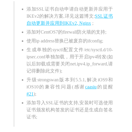
添加SSL证书自动申请自动更新并应用于
IKEv2的解决方案,详见这篇博文:
SSL证书
自动更新并应用到IKEv2, Nginx
;
添加对CentOS7的firewall防火墙的支持;
使用ip address替换已被废弃的ifconfig;
生成单独的sysctl配置文件/etc/sysctl.d/10-
ipsec.conf单独加载，用于开启ipv4转发(如
以后卸载或需要关闭net.ipv4.ip_forward,请
记得删除此文件);
升级strongswan版本到5.5.1,解决iOS9和
iOS10的兼容性问题(感谢
caasiu
的提醒
#21
);
添加导入SSL证书的支持,安装时可选使用
证书颁发机构签发的证书还是生成自签名
证书;