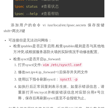
5
ipsec 
status
#查看状态
6
ipsec
--
help
#查看帮助
添加用户的命令 vi /usr/local/etc/ipsec.secrets 保存按键
shift+两次Z键
可连接但是无法访问网络：
检查iptables是否正常启用,检查iptables规则是否与其他地
方冲突,或根据服务器防火墙的实际情况手动修改配置。
检查sysctl是否开启ip_forward:
打开sysctl文件:
vim
/
etc
/
sysctl
.
conf
修改net.ipv4.ip_forward=1后保存并关闭文件
使用以下指令刷新sysctl：
sysctl
-
p
如执行后正常回显则表示生效。如显示错误信息，请
重新打开/etc/syctl并根据错误信息对应部分用#号注
释，保存后再刷新sysctl直至不会报错为止。