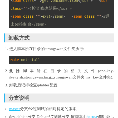
4
<
span 
class
=
""
>
get
-
vpnconnection
<
/
span
>
<
span 
class
=
""
>
#检查修改结果</span>
5
<
span 
class
=
""
>
exit
<
/
span
>
<
span 
class
=
""
>
#退
出ps控制台</span>
卸载方式
进入脚本所在目录的strongswan文件夹执行:
1
make 
uninstall
删除脚本所在目录的相关文件(one-key-
ikev2.sh,strongswan.tar.gz,strongswan文件夹,my_key文件夹).
卸载后记得检查iptables配置.
分支说明
master
分支:经过测试的相对稳定的版本;
dev-debian分支:
Debian6/7测试分支,该脚本由
bestoa
修改提供
.