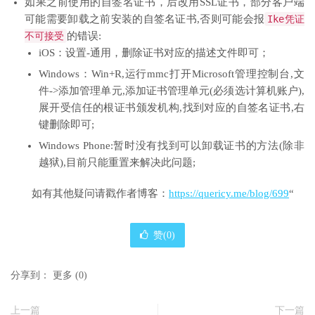
如果之前使用的自签名证书，后改用SSL证书，部分客户端
可能需要卸载之前安装的自签名证书,否则可能会报
Ike
凭证
不可接受
的错误:
iOS：设置-通用，删除证书对应的描述文件即可；
Windows：Win+R,运行mmc打开Microsoft管理控制台,文
件->添加管理单元,添加证书管理单元(必须选计算机账户),
展开受信任的根证书颁发机构,找到对应的自签名证书,右
键删除即可;
Windows Phone:暂时没有找到可以卸载证书的方法(除非
越狱),目前只能重置来解决此问题;
如有其他疑问请戳作者博客：
https://quericy.me/blog/699
“
赞(
0
)
分享到：
更多
(
0
)
上一篇
下一篇