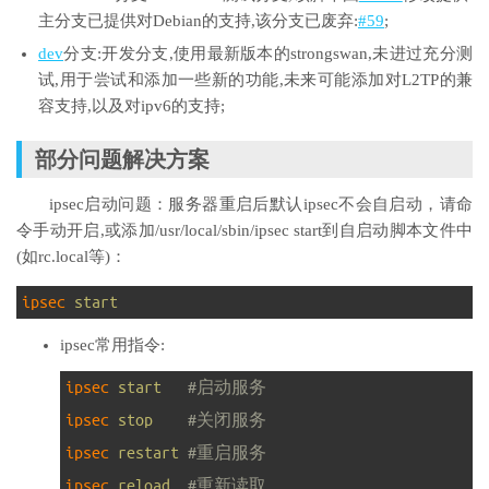
主分支已提供对Debian的支持,该分支已废弃:
#59
;
dev
分支:开发分支,使用最新版本的strongswan,未进过充分测
试,用于尝试和添加一些新的功能,未来可能添加对L2TP的兼
容支持,以及对ipv6的支持;
部分问题解决方案
ipsec启动问题：服务器重启后默认ipsec不会自启动，请命
令手动开启,或添加/usr/local/sbin/ipsec start到自启动脚本文件中
(如rc.local等)：
1
ipsec 
start
ipsec常用指令:
1
ipsec 
start
#启动服务
2
ipsec 
stop
#关闭服务
3
ipsec 
restart
#重启服务
4
ipsec 
reload
#重新读取