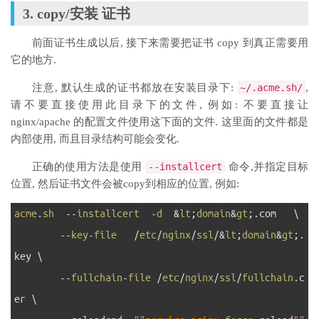
3. copy/安装 证书
前面证书生成以后, 接下来需要把证书 copy 到真正需要用
它的地方.
注意, 默认生成的证书都放在安装目录下:
~
/.acme.sh/
,
请不要直接使用此目录下的文件, 例如: 不要直接让
nginx/apache 的配置文件使用这下面的文件. 这里面的文件都是
内部使用, 而且目录结构可能会变化.
正确的使用方法是使用
--
installcert
命令,并指定目标
位置, 然后证书文件会被copy到相应的位置, 例如:
1
acme
.
sh
--
installcert
-
d
&
lt
;
domain
&
gt
;
.
com
\
2
--
key
-
file
/
etc
/
nginx
/
ssl
/
&
lt
;
domain
&
gt
;
.
key
\
3
--
fullchain
-
file
/
etc
/
nginx
/
ssl
/
fullchain
.
c
er
\