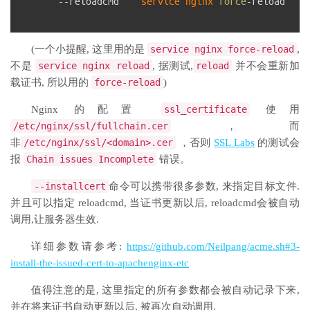
4
--
reloadcmd
""
service 
nginx 
force
-
reload
""
5
(一个小提醒, 这里用的是
service nginx force
-
reload
,
不是
service nginx reload
, 据测试,
reload
并不会重新加
载证书, 所以用的
force
-
reload
)
Nginx 的配置
ssl_certificate
使用
/etc/
nginx
/
ssl
/
fullchain
.
cer
，而
非
/etc/
nginx
/
ssl
/<
domain
>.
cer
，否则
SSL Labs
的测试会
报
Chain
issues
Incomplete
错误。
--
installcert
命令可以携带很多参数, 来指定目标文件.
并且可以指定 reloadcmd, 当证书更新以后, reloadcmd会被自动
调用,让服务器生效.
详细参数请参考:
https://github.com/Neilpang/acme.sh#3-
install-the-issued-cert-to-apachenginx-etc
值得注意的是, 这里指定的所有参数都会被自动记录下来,
并在将来证书自动更新以后, 被再次自动调用.