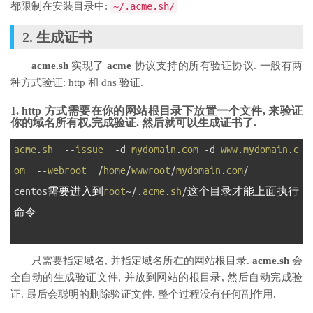
都限制在安装目录中:
~
/.acme.sh/
2. 生成证书
acme.sh
实现了
acme
协议支持的所有验证协议. 一般有两
种方式验证: http 和 dns 验证.
1. http 方式需要在你的网站根目录下放置一个文件, 来验证
你的域名所有权,完成验证. 然后就可以生成证书了.
1
acme
.
sh
--
issue
-
d
mydomain
.
com
-
d
www
.
mydomain
.
c
om
--
webroot
/
home
/
wwwroot
/
mydomain
.
com
/
2
centos
需要进入到
root
~
/
.
acme
.
sh
/
这个目录才能上面执行
命令
3
只需要指定域名, 并指定域名所在的网站根目录.
acme.sh
会
全自动的生成验证文件, 并放到网站的根目录, 然后自动完成验
证. 最后会聪明的删除验证文件. 整个过程没有任何副作用.