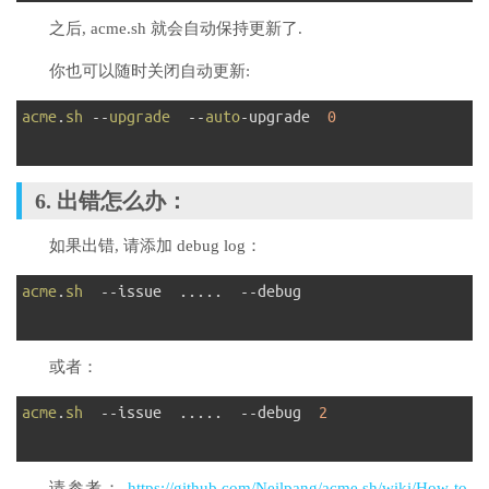
之后, acme.sh 就会自动保持更新了.
你也可以随时关闭自动更新:
1
acme
.
sh
--
upgrade
--
auto
-
upgrade
0
2
6. 出错怎么办：
如果出错, 请添加 debug log：
1
acme
.
sh
--
issue
.
.
.
.
.
--
debug
2
或者：
1
acme
.
sh
--
issue
.
.
.
.
.
--
debug
2
2
请参考：
https://github.com/Neilpang/acme.sh/wiki/How-to-