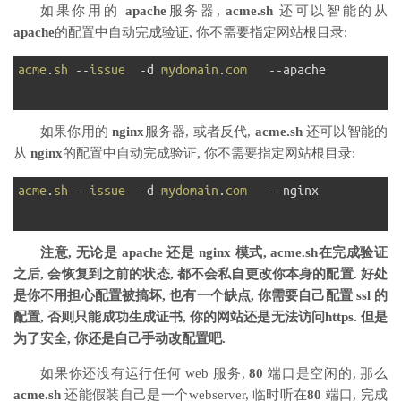
如果你用的
apache
服务器,
acme.sh
还可以智能的从
apache
的配置中自动完成验证, 你不需要指定网站根目录:
1
acme
.
sh
--
issue
-
d
mydomain
.
com
--
apache
2
如果你用的
nginx
服务器, 或者反代,
acme.sh
还可以智能的
从
nginx
的配置中自动完成验证, 你不需要指定网站根目录:
1
acme
.
sh
--
issue
-
d
mydomain
.
com
--
nginx
2
注意, 无论是 apache 还是 nginx 模式, acme.sh在完成验证
之后, 会恢复到之前的状态, 都不会私自更改你本身的配置. 好处
是你不用担心配置被搞坏, 也有一个缺点, 你需要自己配置 ssl 的
配置, 否则只能成功生成证书, 你的网站还是无法访问https. 但是
为了安全, 你还是自己手动改配置吧.
如果你还没有运行任何 web 服务,
80
端口是空闲的, 那么
acme.sh
还能假装自己是一个webserver, 临时听在
80
端口, 完成