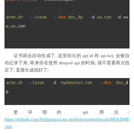
4
5
acme
.
sh
--
issue
--
dns 
dns_dp
-
d
aa
.
com
-
d
ww
w
.
aa
.
com
6
7
证书就会自动生成了. 这里给出的 api id 和 api key 会被自
动记录下来, 将来你在使用 dnspod api 的时候, 就不需要再次指
定了. 直接生成就好了:
1
acme
.
sh
--
issue
-
d
mydomain2
.
com
--
dns  
dns
_
d
p
2
更详细的 api 用法:
https://github.com/Neilpang/acme.sh/blob/master/dnsapi/README
.md