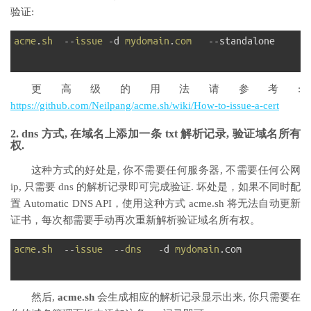
验证:
1
acme
.
sh
--
issue
-
d
mydomain
.
com
--
standalone
2
更高级的用法请参考:
https://github.com/Neilpang/acme.sh/wiki/How-to-issue-a-cert
2. dns 方式, 在域名上添加一条 txt 解析记录, 验证域名所有
权.
这种方式的好处是, 你不需要任何服务器, 不需要任何公网
ip, 只需要 dns 的解析记录即可完成验证. 坏处是，如果不同时配
置 Automatic DNS API，使用这种方式 acme.sh 将无法自动更新
证书，每次都需要手动再次重新解析验证域名所有权。
1
acme
.
sh
--
issue
--
dns
-
d
mydomain
.
com
2
然后,
acme.sh
会生成相应的解析记录显示出来, 你只需要在