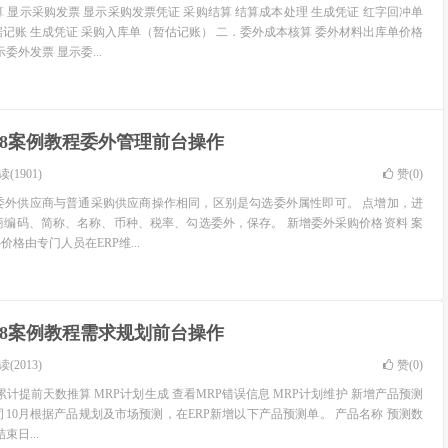
 显示采购发票 显示采购发票凭证 采购结算 结算成本处理 生成凭证 红字回冲单
据记账 生成凭证 采购入库单（暂估记账） 二．委外成本核算 委外材料出库单价格
委外发票 显示委...
U8案例教程委外管理前台操作
(1901)
赞(
0
)
委外供应商与普通采购供应商操作相同，区别是勾选委外属性即可。 点增加，进
商编码、简称、名称、币种、税率、勾选委外，保存。 新增委外采购价格资料 案
委外价格由专门人员在ERP维...
U8案例教程需求规划前台操作
(2013)
赞(
0
)
累计提前天数推算 MRP计划生成 查看MRP错误信息 MRP计划维护 新增产品预测
s整机公司10月根据产品规划及市场预测，在ERP新增以下产品预测单。 产品名称 预测数
束日...