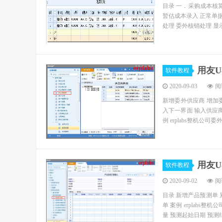
目录 一．采购成本核算
暂估成本录入 正常单
处理 委外核销处理 显示
用友
软件教程
2020-09-03
阅读
新增委外供应商 增加
入下一界面 输入供应
例 erplabs整机公司
用友
软件教程
2020-09-02
阅读
目录 新增产品预测单 
单 案例 erplab
量 预测起始日期 预测结