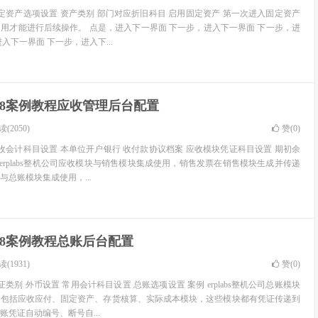
固定资产选项设置 资产类别 部门对应折旧科目 启用固定资产 第一次进入固定资产
用才能进行后续操作。 点是，进入下一界面 下一步，进入下一界面 下一步，进
入下一界面 下一步，进入下...
U8案例教程应收管理后台配置
(2050)
赞(
0
)
应收会计科目设置 本单位开户银行 收付款协议档案 应收模块凭证科目设置 期初余
 erplabs整机公司应收模块与销售模块集成使用，销售发票在销售模块生成并传递
总账模块集成使用，...
U8案例教程总账后台配置
(1931)
赞(
0
)
证类别 外币设置 常用会计科目设置 总账选项设置 案例 erplabs整机公司总账模块
，包括应收应付、固定资产、存货核算、实际成本模块，这些模块都有凭证传递到
凭证自动编号、断号自...