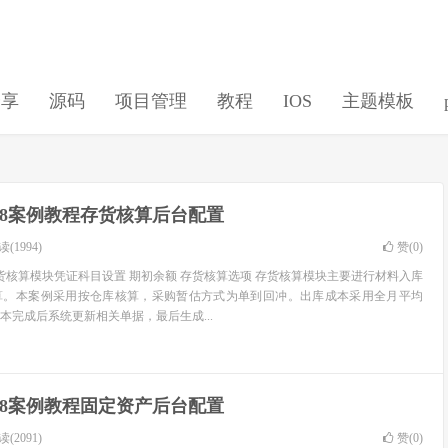
分享
源码
项目管理
教程
IOS
主题模板
U8案例教程存货核算后台配置
(1994)
赞(
0
)
存货核算模块凭证科目设置 期初余额 存货核算选项 存货核算模块主要进行材料入库
算。本案例采用按仓库核算，采购暂估方式为单到回冲。出库成本采用全月平均
本完成后系统更新相关单据，最后生成...
U8案例教程固定资产后台配置
(2091)
赞(
0
)