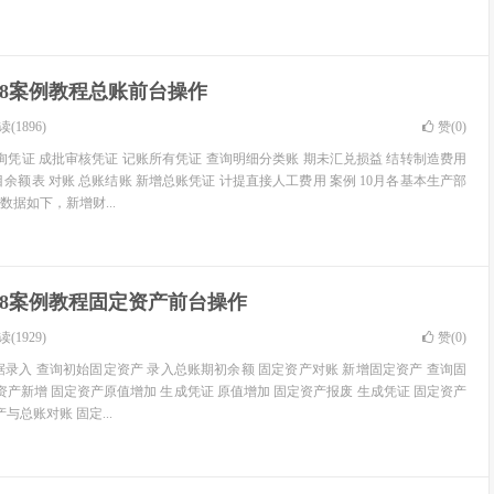
U8案例教程总账前台操作
(1896)
赞(
0
)
询凭证 成批审核凭证 记账所有凭证 查询明细分类账 期未汇兑损益 结转制造费用
余额表 对账 总账结账 新增总账凭证 计提直接人工费用 案例 10月各基本生产部
据如下，新增财...
U8案例教程固定资产前台操作
(1929)
赞(
0
)
据录入 查询初始固定资产 录入总账期初余额 固定资产对账 新增固定资产 查询固
资产新增 固定资产原值增加 生成凭证 原值增加 固定资产报废 生成凭证 固定资产
与总账对账 固定...