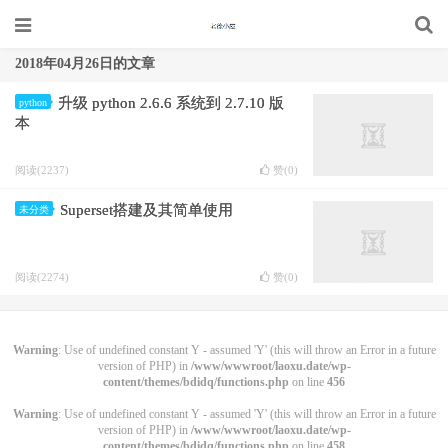
2018年04月26日的文章
升级 python 2.6.6 系统到 2.7.10 版
python
本
阅读(2237)
赞(
0
)
Superset搭建及其简单使用
未分类
阅读(2274)
赞(
0
)
Warning
: Use of undefined constant Y - assumed 'Y' (this will throw an Error in a future
version of PHP) in
/www/wwwroot/laoxu.date/wp-
content/themes/bdidq/functions.php
on line
456
Warning
: Use of undefined constant Y - assumed 'Y' (this will throw an Error in a future
version of PHP) in
/www/wwwroot/laoxu.date/wp-
content/themes/bdidq/functions.php
on line
458