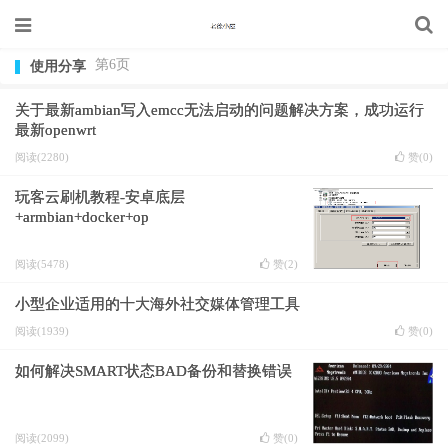
第6页
使用分享
关于最新ambian写入emcc无法启动的问题解决方案，成功运行
最新openwrt
阅读(2280)
赞(
0
)
玩客云刷机教程-安卓底层
+armbian+docker+op
阅读(5478)
赞(
2
)
小型企业适用的十大海外社交媒体管理工具
阅读(1939)
赞(
0
)
如何解决SMART状态BAD备份和替换错误
阅读(2099)
赞(
0
)