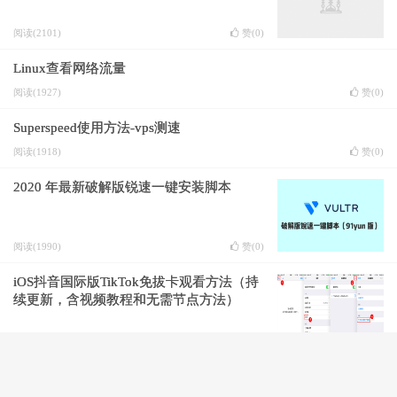
阅读(2101)
赞(
0
)
Linux查看网络流量
阅读(1927)
赞(
0
)
Superspeed使用方法-vps测速
阅读(1918)
赞(
0
)
2020 年最新破解版锐速一键安装脚本
阅读(1990)
赞(
0
)
iOS抖音国际版TikTok免拔卡观看方法（持
续更新，含视频教程和无需节点方法）
阅读(2154)
赞(
0
)
CentOS7防火墙开放，删除，查看端口