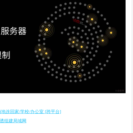
随地连回家/学校/办公室 [跨平台]
网穿，透组建局域网