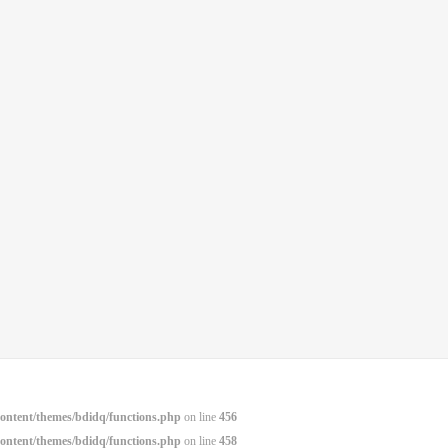
ntent/themes/bdidq/functions.php
on line
456
ntent/themes/bdidq/functions.php
on line
458