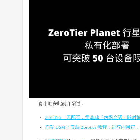
青小蛙在此前介绍过：
ZeroTier – 无配置，零基础「内网穿透」随时
群晖 DSM 7 安装 Zerotier 教程，进行内