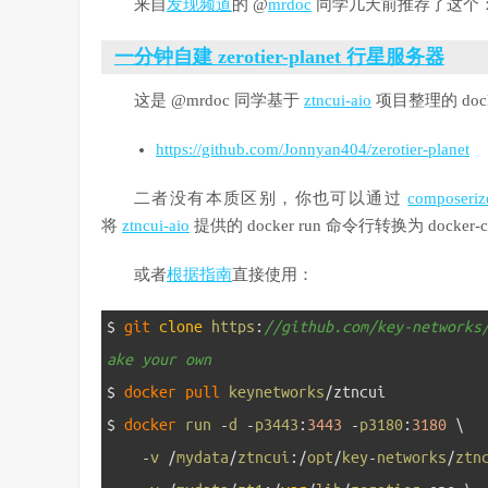
来自
发现频道
的 @
mrdoc
同学几天前推荐了这个
一分钟自建 zerotier-planet 行星服务器
这是 @mrdoc 同学基于
ztncui-aio
项目整理的 doc
https://github.com/Jonnyan404/zerotier-planet
二者没有本质区别，你也可以通过
composeriz
将
ztncui-aio
提供的 docker run 命令行转换为 docker-c
或者
根据指南
直接使用：
1
$
git 
clone
https
:
//github.com/key-networks
ake your own
2
$
docker 
pull 
keynetworks
/
ztncui
3
$
docker 
run
-
d
-
p3443
:
3443
-
p3180
:
3180
\
4
-
v
/
mydata
/
ztncui
:
/
opt
/
key
-
networks
/
ztn