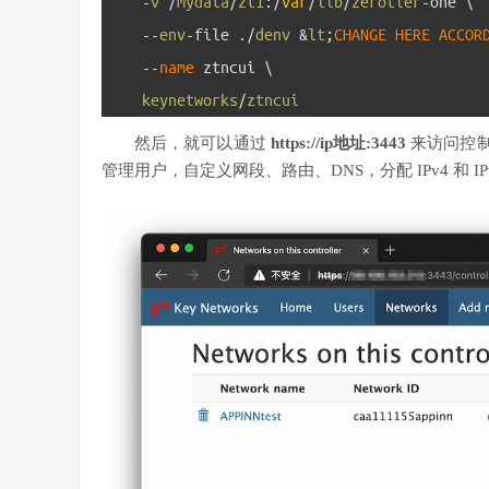
5
-
v
/
mydata
/
zt1
:
/
var
/
lib
/
zerotier
-
one
\
6
--
env
-
file
.
/
denv
&
lt
;
CHANGE 
HERE 
ACCOR
7
--
name 
ztncui
\
8
keynetworks
/
ztncui
然后，就可以通过
https://ip地址:3443
来访问控制
管理用户，自定义网段、路由、DNS，分配 IPv4 和 I