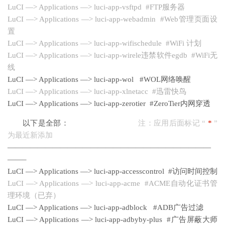
LuCI —> Applications —> luci-app-vsftpd #FTP服务器
LuCI —> Applications —> luci-app-webadmin #Web管理页面设
置
LuCI —> Applications —> luci-app-wifischedule #WiFi 计划
LuCI —> Applications —> luci-app-wirele违禁软件egdb #WiFi无
线
LuCI —> Applications —> luci-app-wol #WOL网络唤醒
LuCI —> Applications —> luci-app-xlnetacc #迅雷快鸟
LuCI —> Applications —> luci-app-zerotier #ZeroTier内网穿透
以下是全部：
注：应用后面标记 “
*
”
为最近新添加
———————————————————————————
——–
LuCI —> Applications —> luci-app-accesscontrol #访问时间控制
LuCI —> Applications —> luci-app-acme #ACME自动化证书管
理环境（已弃）
LuCI —> Applications —> luci-app-adblock #ADB广告过滤
LuCI —> Applications —> luci-app-adbyby-plus #广告屏蔽大师