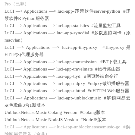
Pro（已弃）
LuCI —> Applications —> luci-app-违禁软件server-python #违
禁软件R Python服务器
LuCI —> Applications —> luci-app-statistics #流量监控工具
LuCI —> Applications —> luci-app-syncdial #多拨虚拟网卡（原
macvlan）
LuCI —> Applications —> luci-app-tinyproxy #Tinyproxy是
HTTP(S)代理服务器
LuCI —> Applications —> luci-app-transmission #BT下载工具
LuCI —> Applications —> luci-app-travelmate #旅行路由器
LuCI —> Applications —> luci-app-ttyd #网页终端命令行
LuCI —> Applications —> luci-app-udpxy #udpxy做组播服务器
LuCI —> Applications —> luci-app-uhttpd #uHTTPd Web服务器
LuCI —> Applications —> luci-app-unblockmusic #解锁网易云
灰色歌曲3合1新版本
UnblockNeteaseMusic Golang Version #Golang版本
UnblockNeteaseMusic NodeJS Version #NodeJS版本
LuCI —> Applications —> luci-app-unblockneteasemusic-go #解
除网易云音乐（合并）