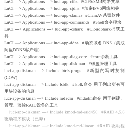
LuCI —> Applications —> luci-app-cifsd #CIFS/SMB网络共享
LuCI —> Applications —> luci-app-cjdns #加密IPV6网络相关
LuCI —> Applications —> luci-app-clamav #ClamAV杀毒软件
LuCI —> Applications —> luci-app-commands #Shell命令模块
LuCI —> Applications —> luci-app-cshark #CloudShark捕获工
具
LuCI —> Applications —> luci-app-ddns #动态域名 DNS（集成
阿里DDNS客户端）
LuCI —> Applications —> luci-app-diag-core #core诊断工具
LuCI —> Applications —> luci-app-diskman #磁盘管理工具
luci-app-diskman —> Include btrfs-progs #新型的写时复制
(COW)
luci-app-diskman —> Include lsblk #lsblk命令 用于列出所有可
用块设备的信息
luci-app-diskman —> Include mdadm #mdadm命令 用于创建、
管理、监控RAID设备的工具
luci-app-diskman —> Include kmod-md-raid456 #RAID 4,5,6
驱动程序模块（已弃）
luci-app-diskman —> Include kmod-md-linear #RAID 驱动程