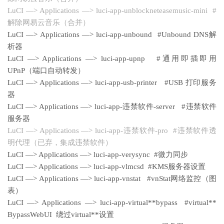
LuCI —> Applications —> luci-app-unblockneteasemusic-mini #
解除网易云音乐（合并）
LuCI —> Applications —> luci-app-unbound #Unbound DNS解
析器
LuCI —> Applications —> luci-app-upnp #通用即插即用
UPnP（端口自动转发）
LuCI —> Applications —> luci-app-usb-printer #USB 打印服务
器
LuCI —> Applications —> luci-app-违禁软件-server #违禁软件
服务器
LuCI —> Applications —> luci-app-违禁软件-pro #违禁软件透
明代理（已弃，集成违禁软件）
LuCI —> Applications —> luci-app-verysync #微力同步
LuCI —> Applications —> luci-app-vlmcsd #KMS服务器设置
LuCI —> Applications —> luci-app-vnstat #vnStat网络监控（图
表）
LuCI —> Applications —> luci-app-virtual**bypass #virtual**
BypassWebUI 绕过virtual**设置