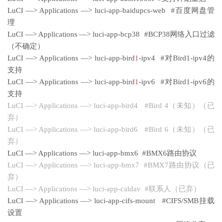
LuCI —> Applications —> luci-app-baidupcs-web #百度网盘管
理
LuCI —> Applications —> luci-app-bcp38 #BCP38网络入口过滤
（不确定）
LuCI —> Applications —> luci-app-bird
1
-ipv4 #对Bird1-ipv4的
支持
LuCI —> Applications —> luci-app-bird
1
-ipv6 #对Bird1-ipv6的
支持
LuCI —> Applications —> luci-app-bird4 #Bird 4（未知）（已
弃）
LuCI —> Applications —> luci-app-bird6 #Bird 6（未知）（已
弃）
LuCI —> Applications —> luci-app-bmx6 #BMX6路由协议
LuCI —> Applications —> luci-app-bmx7 #BMX7路由协议（已
弃）
LuCI —> Applications —> luci-app-caldav #联系人（已弃）
LuCI —> Applications —> luci-app-cifs-mount #CIFS/SMB挂载
设置