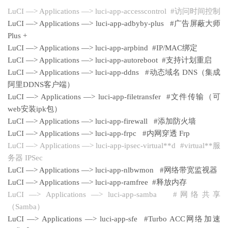
LuCI —> Applications —> luci-app-accesscontrol #访问时间控制
LuCI —> Applications —> luci-app-adbyby-plus #广告屏蔽大师
Plus +
LuCI —> Applications —> luci-app-arpbind #IP/MAC绑定
LuCI —> Applications —> luci-app-autoreboot #支持计划重启
LuCI —> Applications —> luci-app-ddns #动态域名 DNS（集成
阿里DDNS客户端）
LuCI —> Applications —> luci-app-filetransfer #文件传输（可
web安装ipk包）
LuCI —> Applications —> luci-app-firewall #添加防火墙
LuCI —> Applications —> luci-app-frpc #内网穿透 Frp
LuCI —> Applications —> luci-app-ipsec-virtual**d #virtual**服
务器 IPSec
LuCI —> Applications —> luci-app-nlbwmon #网络带宽监视器
LuCI —> Applications —> luci-app-ramfree #释放内存
LuCI —> Applications —> luci-app-samba #网络共享
（Samba）
LuCI —> Applications —> luci-app-sfe #Turbo ACC网络加速