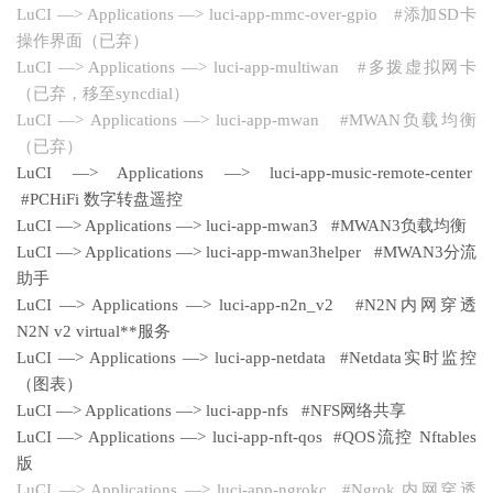
LuCI —> Applications —> luci-app-mmc-over-gpio #添加SD卡
操作界面（已弃）
LuCI —> Applications —> luci-app-multiwan #多拨虚拟网卡
（已弃，移至syncdial）
LuCI —> Applications —> luci-app-mwan #MWAN负载均衡
（已弃）
LuCI —> Applications —> luci-app-music-remote-center
#PCHiFi 数字转盘遥控
LuCI —> Applications —> luci-app-mwan3 #MWAN3负载均衡
LuCI —> Applications —> luci-app-mwan3helper #MWAN3分流
助手
LuCI —> Applications —> luci-app-n2n_v2 #N2N内网穿透
N2N v2 virtual**服务
LuCI —> Applications —> luci-app-netdata #Netdata实时监控
（图表）
LuCI —> Applications —> luci-app-nfs #NFS网络共享
LuCI —> Applications —> luci-app-nft-qos #QOS流控 Nftables
版
LuCI —> Applications —> luci-app-ngrokc #Ngrok 内网穿透