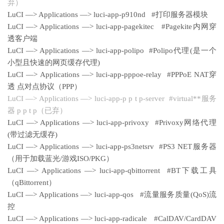
弃）
LuCI —> Applications —> luci-app-p910nd #打印服务器模块
LuCI —> Applications —> luci-app-pagekitec #Pagekite内网穿
透客户端
LuCI —> Applications —> luci-app-polipo #Polipo代理(是一个
小型且快速的网页缓存代理)
LuCI —> Applications —> luci-app-pppoe-relay #PPPoE NAT穿
透 点对点协议（PPP）
LuCI —> Applications —> luci-app-p p t p-server #virtual**服务
器 p p t p（已弃）
LuCI —> Applications —> luci-app-privoxy #Privoxy网络代理
(带过滤无缓存)
LuCI —> Applications —> luci-app-ps3netsrv #PS3 NET服务器
（用于加载蓝光/游戏ISO/PKG）
LuCI —> Applications —> luci-app-qbittorrent #BT下载工具
（qBittorrent）
LuCI —> Applications —> luci-app-qos #流量服务质量(QoS)流
控
LuCI —> Applications —> luci-app-radicale #CalDAV/CardDAV