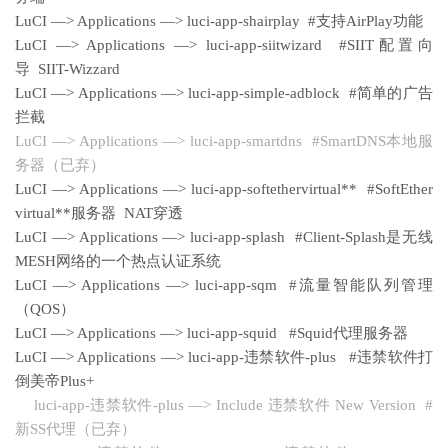
LuCI —> Applications —> luci-app-shairplay #支持AirPlay功能
LuCI —> Applications —> luci-app-siitwizard #SIIT配置向
导 SIIT-Wizzard
LuCI —> Applications —> luci-app-simple-adblock #简单的广告
拦截
LuCI —> Applications —> luci-app-smartdns #SmartDNS本地服
务器（已弃）
LuCI —> Applications —> luci-app-softethervirtual** #SoftEther
virtual**服务器 NAT穿透
LuCI —> Applications —> luci-app-splash #Client-Splash是无线
MESH网络的一个热点认证系统
LuCI —> Applications —> luci-app-sqm #流量智能队列管理
（QOS）
LuCI —> Applications —> luci-app-squid #Squid代理服务器
LuCI —> Applications —> luci-app-违禁软件-plus #违禁软件打
倒美帝Plus+
luci-app-违禁软件-plus —> Include 违禁软件 New Version #
新SS代理（已弃）