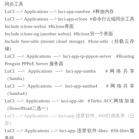
同步工具
LuCI —> Applications —> luci-app-ramfree #释放内存
LuCI —> Applications —> luci-app-rclone #命令行云端同步工具
Include rclone-webui #Rclone界面
Include rclone-ng (another webui) #Rclone另一个界面
Include fuse-utils (mount cloud storage) #fuse-utils（挂载云存
储）
LuCI —> Applications —> luci-app-rp-pppoe-server #Roaring
Penguin PPPoE Server 服务器
LuCI —> Applications —> luci-app-samba #网络共享
（Samba）
LuCI —> Applications —> luci-app-samba4 #网络共享
（Samba4）
LuCI —> Applications —> luci-app-sfe #Turbo ACC网络加速
（flowoffload二选一）
LuCI —> Applications —> luci-app-违禁软件 #SS打倒美帝（已
弃）
LuCI —> Applications —> luci-app-违禁软件-libes #SS-libev服
务端