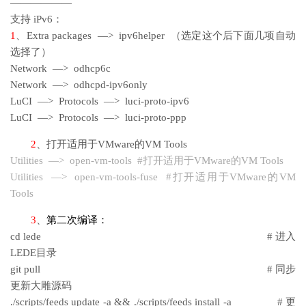
——————
支持 iPv6：
1
、Extra packages —> ipv6helper （选定这个后下面几项自动
选择了）
Network —> odhcp6c
Network —> odhcpd-ipv6only
LuCI —> Protocols —> luci-proto-ipv6
LuCI —> Protocols —> luci-proto-ppp
2
、打开适用于VMware的VM Tools
Utilities —> open-vm-tools #打开适用于VMware的VM Tools
Utilities —> open-vm-tools-fuse #打开适用于VMware的VM
Tools
3
、
第二次编译
：
cd lede # 进入
LEDE目录
git pull # 同步
更新大雕源码
./scripts/feeds update -a && ./scripts/feeds install -a # 更