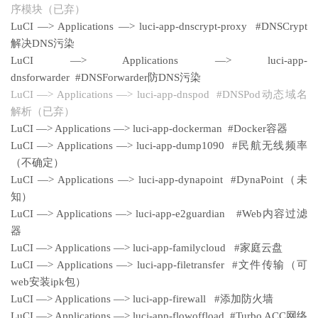
序模块（已弃）
LuCI —> Applications —> luci-app-dnscrypt-proxy #DNSCrypt
解决DNS污染
LuCI —> Applications —> luci-app-
dnsforwarder #DNSForwarder防DNS污染
LuCI —> Applications —> luci-app-dnspod #DNSPod动态域名
解析（已弃）
LuCI —> Applications —> luci-app-dockerman #Docker容器
LuCI —> Applications —> luci-app-dump1090 #民航无线频率
（不确定）
LuCI —> Applications —> luci-app-dynapoint #DynaPoint（未
知）
LuCI —> Applications —> luci-app-e2guardian #Web内容过滤
器
LuCI —> Applications —> luci-app-familycloud #家庭云盘
LuCI —> Applications —> luci-app-filetransfer #文件传输（可
web安装ipk包）
LuCI —> Applications —> luci-app-firewall #添加防火墙
LuCI —> Applications —> luci-app-flowoffload #Turbo ACC网络