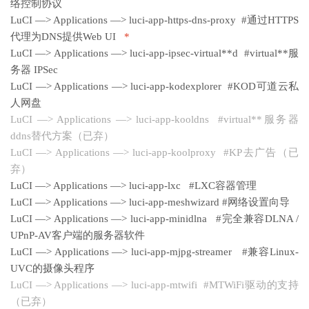
络控制协议
LuCI —> Applications —> luci-app-https-dns-proxy #通过HTTPS
代理为DNS提供Web UI
*
LuCI —> Applications —> luci-app-ipsec-virtual**d #virtual**服
务器 IPSec
LuCI —> Applications —> luci-app-kodexplorer #KOD可道云私
人网盘
LuCI —> Applications —> luci-app-kooldns #virtual**服务器
ddns替代方案（已弃）
LuCI —> Applications —> luci-app-koolproxy #KP去广告（已
弃）
LuCI —> Applications —> luci-app-lxc #LXC容器管理
LuCI —> Applications —> luci-app-meshwizard #网络设置向导
LuCI —> Applications —> luci-app-minidlna #完全兼容DLNA /
UPnP-AV客户端的服务器软件
LuCI —> Applications —> luci-app-mjpg-streamer #兼容Linux-
UVC的摄像头程序
LuCI —> Applications —> luci-app-mtwifi #MTWiFi驱动的支持
（已弃）