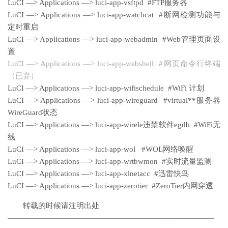
LuCI —> Applications —> luci-app-vsftpd #FTP服务器
LuCI —> Applications —> luci-app-watchcat #断网检测功能与
定时重启
LuCI —> Applications —> luci-app-webadmin #Web管理页面设
置
LuCI —> Applications —> luci-app-webshell #网页命令行终端
（已弃）
LuCI —> Applications —> luci-app-wifischedule #WiFi 计划
LuCI —> Applications —> luci-app-wireguard #virtual**服务器
WireGuard状态
LuCI —> Applications —> luci-app-wirele违禁软件egdb #WiFi无
线
LuCI —> Applications —> luci-app-wol #WOL网络唤醒
LuCI —> Applications —> luci-app-wrtbwmon #实时流量监测
LuCI —> Applications —> luci-app-xlnetacc #迅雷快鸟
LuCI —> Applications —> luci-app-zerotier #ZeroTier内网穿透
转载的时候请注明出处
———————————————————————————