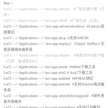
Plus +
LuCI —> Applications —> luci-app-adbyby #广告过滤大师（已
弃）
LuCI —> Applications —> luci-app-adkill #广告过滤（已弃）
LuCI —> Applications —> luci-app-advanced-reboot #Linksys高
级重启
LuCI —> Applications —> luci-app-ahcp #支持AHCPd
LuCI —> Applications —> luci-app-airplay2 #Apple AirPlay2 无
损音频接收服务器
LuCI —> Applications —> luci-app-aliddns #阿里DDNS客户端
（已弃，集成至ddns）
LuCI —> Applications —> luci-app-amule #aMule下载工具
LuCI —> Applications —> luci-app-aria2 # Aria2下载工具
LuCI —> Applications —> luci-app-arpbind #IP/MAC绑定
LuCI —> Applications —> luci-app-asterisk #支持Asterisk电话服
务器
LuCI —> Applications —> luci-app-attendedsysupgrade #固件更
新升级相关
LuCI —> Applications —> luci-app-autoreboot #支持计划重启