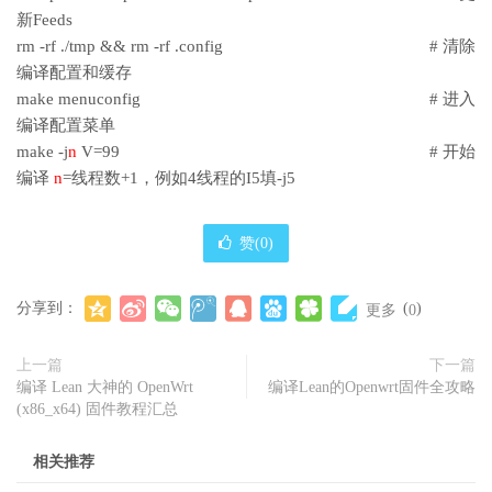
新Feeds
rm -rf ./tmp && rm -rf .config # 清除
编译配置和缓存
make menuconfig # 进入
编译配置菜单
make -j
n
V=99 # 开始
编译
n
=线程数+1，例如4线程的I5填-j5
赞(
0
)
分享到：
(
)
更多
0
上一篇
下一篇
编译 Lean 大神的 OpenWrt
编译Lean的Openwrt固件全攻略
(x86_x64) 固件教程汇总
相关推荐