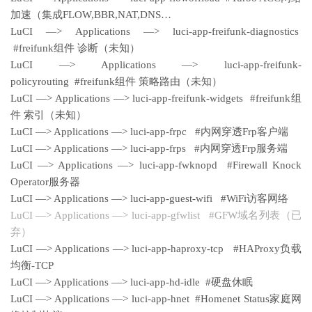
加速（集成FLOW,BBR,NAT,DNS…
LuCI —> Applications —> luci-app-freifunk-diagnostics
#freifunk组件 诊断（未知）
LuCI —> Applications —> luci-app-freifunk-
policyrouting #freifunk组件 策略路由（未知）
LuCI —> Applications —> luci-app-freifunk-widgets #freifunk组
件 索引（未知）
LuCI —> Applications —> luci-app-frpc #内网穿透Frp客户端
LuCI —> Applications —> luci-app-frps #内网穿透Frp服务端
LuCI —> Applications —> luci-app-fwknopd #Firewall Knock
Operator服务器
LuCI —> Applications —> luci-app-guest-wifi #WiFi访客网络
LuCI —> Applications —> luci-app-gfwlist #GFW域名列表（已
弃）
LuCI —> Applications —> luci-app-haproxy-tcp #HAProxy负载
均衡-TCP
LuCI —> Applications —> luci-app-hd-idle #硬盘休眠
LuCI —> Applications —> luci-app-hnet #Homenet Status家庭网