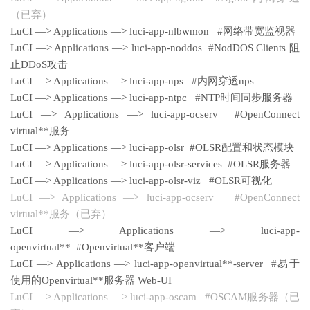
（已弃）
LuCI —> Applications —> luci-app-nlbwmon #网络带宽监视器
LuCI —> Applications —> luci-app-noddos #NodDOS Clients 阻
止DDoS攻击
LuCI —> Applications —> luci-app-nps #内网穿透nps
LuCI —> Applications —> luci-app-ntpc #NTP时间同步服务器
LuCI —> Applications —> luci-app-ocserv #OpenConnect
virtual**服务
LuCI —> Applications —> luci-app-olsr #OLSR配置和状态模块
LuCI —> Applications —> luci-app-olsr-services #OLSR服务器
LuCI —> Applications —> luci-app-olsr-viz #OLSR可视化
LuCI —> Applications —> luci-app-ocserv #OpenConnect
virtual**服务（已弃）
LuCI —> Applications —> luci-app-
openvirtual** #Openvirtual**客户端
LuCI —> Applications —> luci-app-openvirtual**-server #易于
使用的Openvirtual**服务器 Web-UI
LuCI —> Applications —> luci-app-oscam #OSCAM服务器（已