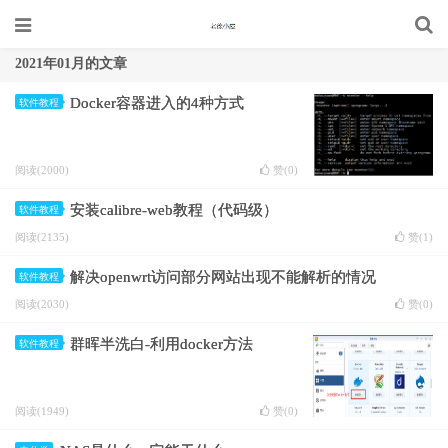
2021年01月的文章
Docker容器进入的4种方式
软件教程
阅读(2000)
赞(
0
)
安装calibre-web教程（代码级）
软件教程
阅读(2135)
赞(
1
)
解决openwrt访问部分网站出现不能解析的情况
软件教程
阅读(2030)
赞(
0
)
群晖半洗白-利用docker方法
软件教程
阅读(1949)
赞(
0
)