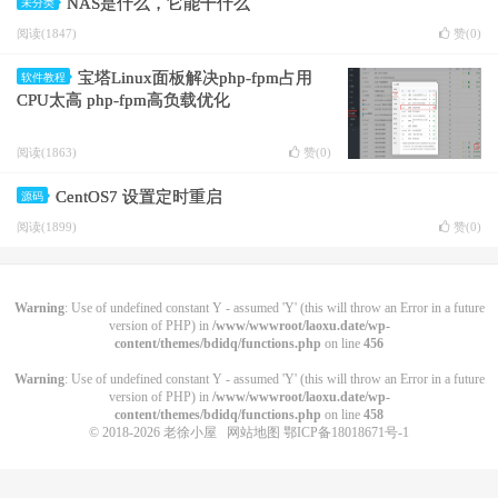
NAS是什么，它能干什么
未分类
阅读(1847)
赞(
0
)
宝塔Linux面板解决php-fpm占用
软件教程
CPU太高 php-fpm高负载优化
阅读(1863)
赞(
0
)
CentOS7 设置定时重启
源码
阅读(1899)
赞(
0
)
Warning
: Use of undefined constant Y - assumed 'Y' (this will throw an Error in a future
version of PHP) in
/www/wwwroot/laoxu.date/wp-
content/themes/bdidq/functions.php
on line
456
Warning
: Use of undefined constant Y - assumed 'Y' (this will throw an Error in a future
version of PHP) in
/www/wwwroot/laoxu.date/wp-
content/themes/bdidq/functions.php
on line
458
© 2018-2026
老徐小屋
网站地图
鄂ICP备18018671号-1