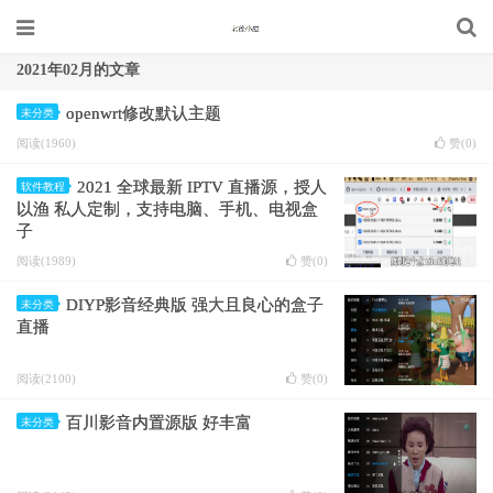
2021年02月的文章
openwrt修改默认主题
未分类
阅读(1960)
赞(
0
)
2021 全球最新 IPTV 直播源，授人
软件教程
以渔 私人定制，支持电脑、手机、电视盒
子
阅读(1989)
赞(
0
)
DIYP影音经典版 强大且良心的盒子
未分类
直播
阅读(2100)
赞(
0
)
百川影音内置源版 好丰富
未分类