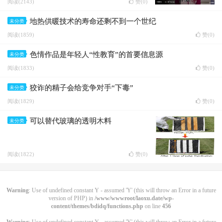
阅读(2143)
赞(
0
)
地热供暖技术的寿命还剩不到一个世纪
未分类
阅读(1859)
赞(
0
)
色情作品是年轻人“性教育”的首要信息源
未分类
阅读(1833)
赞(
0
)
狡诈的精子会给竞争对手“下毒”
未分类
阅读(1829)
赞(
0
)
可以替代玻璃的透明木料
未分类
阅读(1822)
赞(
0
)
Warning
: Use of undefined constant Y - assumed 'Y' (this will throw an Error in a future
version of PHP) in
/www/wwwroot/laoxu.date/wp-
content/themes/bdidq/functions.php
on line
456