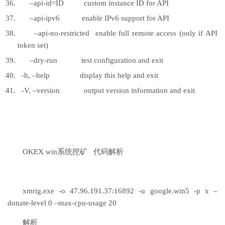
–api-id=ID custom instance ID for API
–api-ipv6 enable IPv6 support for API
–api-no-restricted enable full remote access (only if API
token set)
–dry-run test configuration and exit
-h, –help display this help and exit
-V, –version output version information and exit
OKEX win系统挖矿 代码解析
xmrig.exe -o 47.96.191.37:16892 -u google.win5 -p x –
donate-level 0 –max-cpu-usage 20
解析