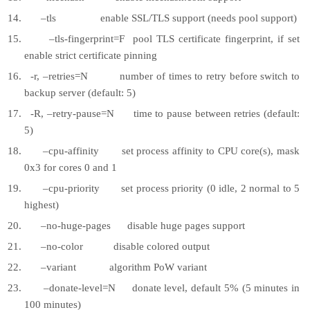
–tls enable SSL/TLS support (needs pool support)
–tls-fingerprint=F pool TLS certificate fingerprint, if set
enable strict certificate pinning
-r, –retries=N number of times to retry before switch to
backup server (default: 5)
-R, –retry-pause=N time to pause between retries (default:
5)
–cpu-affinity set process affinity to CPU core(s), mask
0x3 for cores 0 and 1
–cpu-priority set process priority (0 idle, 2 normal to 5
highest)
–no-huge-pages disable huge pages support
–no-color disable colored output
–variant algorithm PoW variant
–donate-level=N donate level, default 5% (5 minutes in
100 minutes)