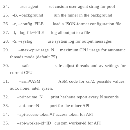
–user-agent set custom user-agent string for pool
-B, –background run the miner in the background
-c, –config=FILE load a JSON-format configuration file
-l, –log-file=FILE log all output to a file
-S, –syslog use system log for output messages
–max-cpu-usage=N maximum CPU usage for automatic
threads mode (default 75)
–safe safe adjust threads and av settings for
current CPU
–asm=ASM ASM code for cn/2, possible values:
auto, none, intel, ryzen.
–print-time=N print hashrate report every N seconds
–api-port=N port for the miner API
–api-access-token=T access token for API
–api-worker-id=ID custom worker-id for API