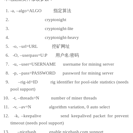
-a, –algo=ALGO 指定算法
cryptonight
cryptonight-lite
cryptonight-heavy
-o, –url=URL 挖矿网址
-O, –userpass=U:P 用户名:密码
-u, –user=USERNAME username for mining server
-p, –pass=PASSWORD password for mining server
–rig-id=ID rig identifier for pool-side statistics (needs
pool support)
-t, –threads=N number of miner threads
-v, –av=N algorithm variation, 0 auto select
-k, –keepalive send keepalived packet for prevent
timeout (needs pool support)
–nicehash enable nicehash.com support