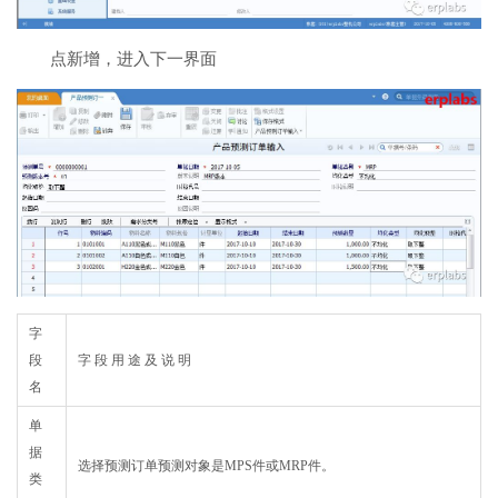
点新增，进入下一界面
字
段
字 段 用 途 及 说 明
名
单
据
选择预测订单预测对象是MPS件或MRP件。
类