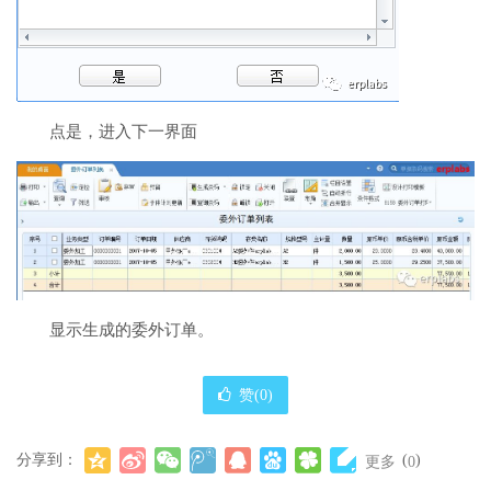
点是，进入下一界面
显示生成的委外订单。
赞(
0
)
分享到：
(
)
更多
0