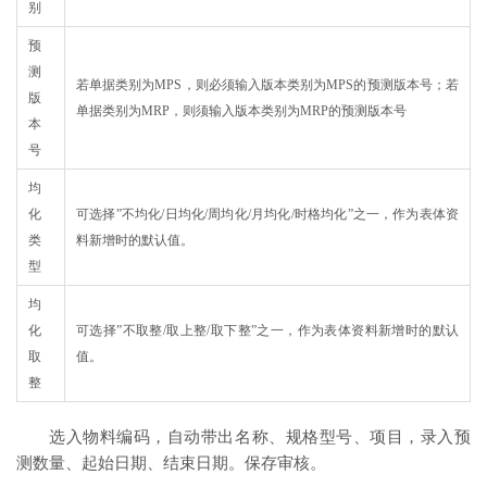
别
预
测
若单据类别为MPS，则必须输入版本类别为MPS的预测版本号；若
版
单据类别为MRP，则须输入版本类别为MRP的预测版本号
本
号
均
化
可选择”不均化/日均化/周均化/月均化/时格均化”之一，作为表体资
类
料新增时的默认值。
型
均
化
可选择”不取整/取上整/取下整”之一，作为表体资料新增时的默认
取
值。
整
选入物料编码，自动带出名称、规格型号、项目，录入预
测数量、起始日期、结束日期。保存审核。