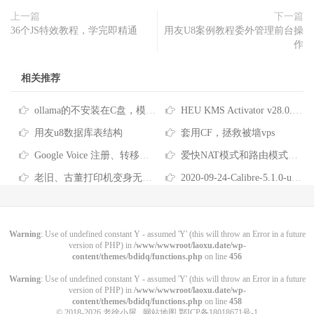
上一篇
下一篇
36个JS特效教程，学完即精通
用友U8案例教程委外管理前台操
作
相关推荐
ollama的不安装在C盘，模型下载到其他盘
HEU KMS Activator v28.0.0 全能系统数字许可激活工具
用友u8数据库表结构
套用CF，拯救被墙vps
Google Voice 注册、转移、使用教程
爱快NAT模式和路由模式的区别及12级路由互访
老旧、古董打印机变身无线网络共享打印机！Airprint 无线打印服务器！免驱打印！
2020-09-24-Calibre-5.1.0-utf8-魔改中文路径教程与懒人包
Warning
: Use of undefined constant Y - assumed 'Y' (this will throw an Error in a future
version of PHP) in
/www/wwwroot/laoxu.date/wp-
content/themes/bdidq/functions.php
on line
456
Warning
: Use of undefined constant Y - assumed 'Y' (this will throw an Error in a future
version of PHP) in
/www/wwwroot/laoxu.date/wp-
content/themes/bdidq/functions.php
on line
458
© 2018-2026
老徐小屋
网站地图
鄂ICP备18018671号-1