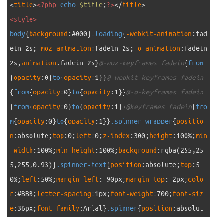
28
<
title
>
<?php
echo
$title
;
?>
<
/
title
>
29
<style>
30
body
{
background
:
#000
}
.loading
{
-webkit-animation
:
fad
ein
2s
;
-moz-animation
:
fadein
2s
;
-o-animation
:
fadein
2s
;
animation
:
fadein
2s
}
@-moz-keyframes fadein
{
from
{
opacity
:
0
}
to
{
opacity
:
1
}
}
@-webkit-keyframes fadein
{
from
{
opacity
:
0
}
to
{
opacity
:
1
}
}
@-o-keyframes fadein
{
from
{
opacity
:
0
}
to
{
opacity
:
1
}
}
@keyframes fadein
{
fro
m
{
opacity
:
0
}
to
{
opacity
:
1
}
}
.spinner-wrapper
{
positio
n
:
absolute
;
top
:
0
;
left
:
0
;
z-index
:
300
;
height
:
100%
;
min
-width
:
100%
;
min-height
:
100%
;
background
:
rgba
(
255,25
5,255,0.93
)
}
.spinner-text
{
position
:
absolute
;
top
:
5
0%
;
left
:
50%
;
margin-left
:
-90px
;
margin-top
:
2px
;
colo
r
:
#BBB
;
letter-spacing
:
1px
;
font-weight
:
700
;
font-siz
e
:
36px
;
font-family
:
Arial
}
.spinner
{
position
:
absolut