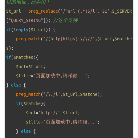
目的地址，已弃用！
3
$t_url
=
preg_replace
(
'/^url=(.*)$/i'
,
'$1'
,
$_SERVER
[
"QUERY_STRING"
]
)
;
//这个支持
4
if
(
!
empty
(
$t_url
)
)
{
5
preg_match
(
'/(http|https):\/\//'
,
$t_url
,
$matche
s
)
;
6
if
(
$matches
)
{
7
$url
=
$t_url
;
8
$title
=
'页面加载中,请稍候...'
;
9
}
else
{
10
preg_match
(
'/\./i'
,
$t_url
,
$matche
)
;
11
if
(
$matche
)
{
12
$url
=
'http://'
.
$t_url
;
13
$title
=
'页面加载中,请稍候...'
;
14
}
else
{