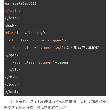
eg
)
scale
(
0.6
)
}
}
31
</style>
32
<
/
head
>
33
<
body
>
34
<
div 
class
=
"loading"
>
35
<
div 
class
=
"spinner-wrapper"
>
36
<
span 
class
=
"spinner-text"
>
页面加载中
,
请稍候
.
.
.
<
/
span
>
37
<
span 
class
=
"spinner"
>
<
/
span
>
38
<
/
div
>
39
<
/
div
>
40
<
/
body
>
41
<
/
html
>
脚下留心：这个代码中加了些css效果用于美化，如果你不
需要这个装逼特效，可以换成这个代码