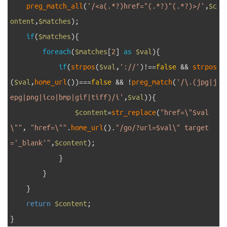
5
preg_match_all
(
'/<a(.*?)href="(.*?)"(.*?)>/'
,
$c
ontent
,
$matches
)
;
6
if
(
$matches
)
{
7
foreach
(
$matches
[
2
]
as
$val
)
{
8
if
(
strpos
(
$val
,
'://'
)
!==
false
&&
strpos
(
$val
,
home_url
(
)
)
===
false
&&
!
preg_match
(
'/\.(jpg|j
epg|png|ico|bmp|gif|tiff)/i'
,
$val
)
)
{
9
$content
=
str_replace
(
"href=\"$val
\""
,
"href=\""
.
home_url
(
)
.
"/go/?url=$val\" target
='_blank'"
,
$content
)
;
10
}
11
}
12
}
13
return
$content
;
14
}