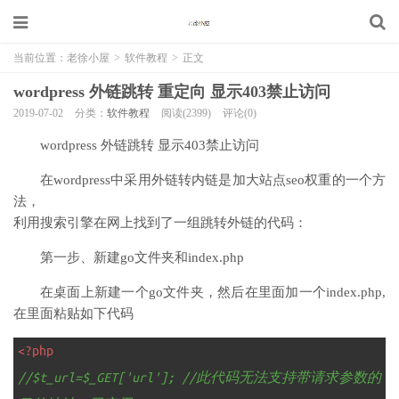
当前位置：
老徐小屋
>
软件教程
>
正文
wordpress 外链跳转 重定向 显示403禁止访问
2019-07-02
分类：
软件教程
阅读(2399)
评论(0)
wordpress 外链跳转 显示403禁止访问
在wordpress中采用外链转内链是加大站点seo权重的一个方
法，
利用搜索引擎在网上找到了一组跳转外链的代码：
第一步、新建go文件夹和index.php
在桌面上新建一个go文件夹，然后在里面加一个index.php,
在里面粘贴如下代码
1
<?php
2
//$t_url=$_GET['url']; //此代码无法支持带请求参数的