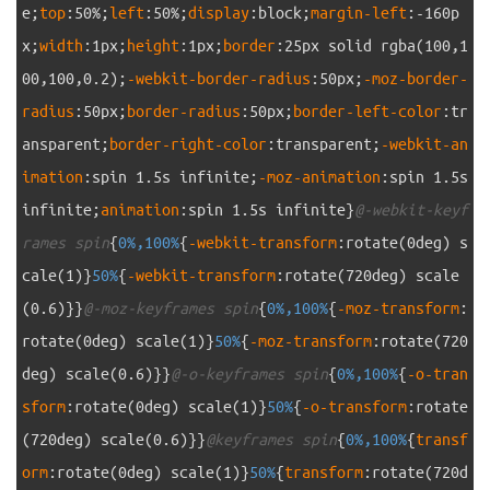
e
;
top
:
50%
;
left
:
50%
;
display
:
block
;
margin-left
:
-160p
x
;
width
:
1px
;
height
:
1px
;
border
:
25px
solid
rgba
(
100,1
00,100,0.2
)
;
-webkit-border-radius
:
50px
;
-moz-border-
radius
:
50px
;
border-radius
:
50px
;
border-left-color
:
tr
ansparent
;
border-right-color
:
transparent
;
-webkit-an
imation
:
spin
1.5s
infinite
;
-moz-animation
:
spin
1.5s
infinite
;
animation
:
spin
1.5s
infinite
}
@-webkit-keyf
rames spin
{
0%,100%
{
-webkit-transform
:
rotate
(
0deg
)
s
cale
(
1
)
}
50%
{
-webkit-transform
:
rotate
(
720deg
)
scale
(
0.6
)
}
}
@-moz-keyframes spin
{
0%,100%
{
-moz-transform
:
rotate
(
0deg
)
scale
(
1
)
}
50%
{
-moz-transform
:
rotate
(
720
deg
)
scale
(
0.6
)
}
}
@-o-keyframes spin
{
0%,100%
{
-o-tran
sform
:
rotate
(
0deg
)
scale
(
1
)
}
50%
{
-o-transform
:
rotate
(
720deg
)
scale
(
0.6
)
}
}
@keyframes spin
{
0%,100%
{
transf
orm
:
rotate
(
0deg
)
scale
(
1
)
}
50%
{
transform
:
rotate
(
720d