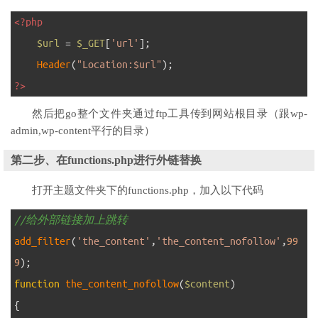
1
<?php
2
$url
=
$_GET
[
'url'
]
;
3
Header
(
"Location:$url"
)
;
4
?>
然后把go整个文件夹通过ftp工具传到网站根目录（跟wp-
admin,wp-content平行的目录）
第二步、在functions.php进行外链替换
打开主题文件夹下的functions.php，加入以下代码
1
//给外部链接加上跳转
2
add_filter
(
'the_content'
,
'the_content_nofollow'
,
99
9
)
;
3
function
the_content_nofollow
(
$content
)
4
{