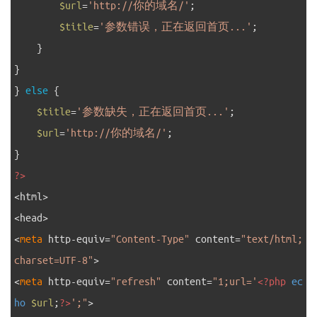
15
$url
=
'http://你的域名/'
;
16
$title
=
'参数错误，正在返回首页...'
;
17
}
18
}
19
}
else
{
20
$title
=
'参数缺失，正在返回首页...'
;
21
$url
=
'http://你的域名/'
;
22
}
23
?>
24
<
html
>
25
<
head
>
26
<
meta 
http
-
equiv
=
"Content-Type"
content
=
"text/html; 
charset=UTF-8"
>
27
<
meta 
http
-
equiv
=
"refresh"
content
=
"1;url='
<?php
ec
ho
$url
;
?>
';"
>