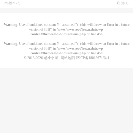
阅读(2173)
赞(
1
)
Warning
: Use of undefined constant Y - assumed 'Y' (this will throw an Error in a future
version of PHP) in
/www/wwwroot/laoxu.date/wp-
content/themes/bdidq/functions.php
on line
456
Warning
: Use of undefined constant Y - assumed 'Y' (this will throw an Error in a future
version of PHP) in
/www/wwwroot/laoxu.date/wp-
content/themes/bdidq/functions.php
on line
458
© 2018-2026
老徐小屋
网站地图
鄂ICP备18018671号-1