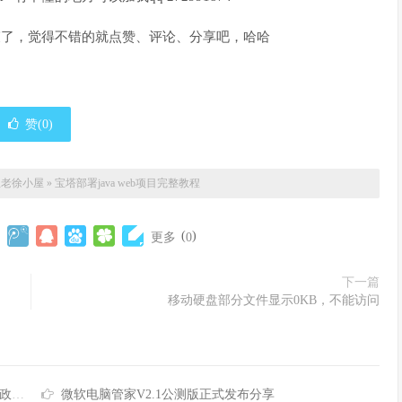
此结束了，觉得不错的就点赞、评论、分享吧，哈哈
赞(
0
)
屋
老徐小屋
»
宝塔部署java web项目完整教程
(
)
更多
0
下一篇
移动硬盘部分文件显示0KB，不能访问
方法
微软电脑管家V2.1公测版正式发布分享