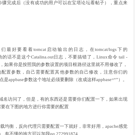
本的步骤完成后（没有成功的用户可以在宝塔论坛看帖子），重点来
好要看着tomcat启动输出的日志，在tomcat/logs下的
的话不是这个Catalina.out日志，不要搞错了，Linux命令 tail -
知道吧，不解释了，如果你是按照我的参数设置的项目根路径这里就不用修改了，
cat的配置参数，自己需要配置其他参数的自己修改，注意你们的
appbase参数这个地址必须要删除（改成这样appbase=“”）。
域名访问了，但是，有的东西还是需要你们配置一下，如果出现
则需要在下图的地方进行你需要的配置
负载均衡，反向代理只需要配置一下就好，非常好用，apache感觉
 有不懂的地方可以加我qq 272991874