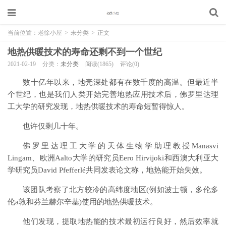
当前位置：
老徐小屋
>
未分类
>
正文
地热供暖技术的寿命还剩不到一个世纪
2021-02-19
分类：
未分类
阅读(1865)
评论(0)
数十亿年以来，地壳深处都有在数千度的高温。但最近半
个世纪，也是我们人类开始完善地热应用技术后，佛罗里达理
工大学的研究发现，地热供暖技术的寿命短暂得惊人。
也许仅剩几十年。
佛罗里达理工大学的天体生物学助理教授Manasvi
Lingam、欧洲Aalto大学的研究员Eero Hirvijoki和西澳大利亚大
学研究员David Pfefferlé共同发表论文称，地热能开始失效。
该团队考察了北方较冷的高纬度地区(例如波士顿，多伦多
伦a敦和芬兰赫尔辛基)使用的地热供暖技术。
他们发现，提取地热能的技术最初运行良好，然后效率就