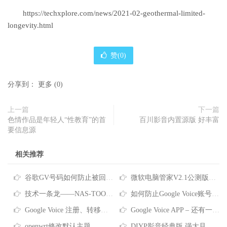
https://techxplore.com/news/2021-02-geothermal-limited-
longevity.html
赞(
0
)
分享到：
更多
(
0
)
上一篇
下一篇
色情作品是年轻人“性教育”的首
百川影音内置源版 好丰富
要信息源
相关推荐
谷歌GV号码如何防止被回收？Google Voice号码回收政策及防回收的方法
微软电脑管家V2.1公测版正式发布分享
技术一条龙——NAS-TOOL影视搜索、下载、搜刮观看完全指南
如何防止Google Voice账号被回收？看这里~
Google Voice 注册、转移、使用教程
Google Voice APP – 还有一件事… 拨打电话前请验证您自己的电话号码 拨号要关联号码？这是没设置对哦
openwrt修改默认主题
DIYP影音经典版 强大且良心的盒子直播