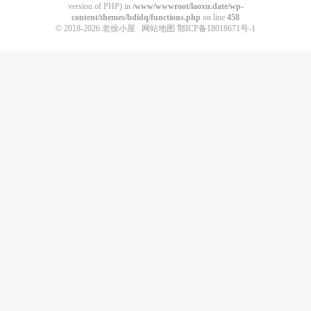
version of PHP) in
/www/wwwroot/laoxu.date/wp-
content/themes/bdidq/functions.php
on line
458
© 2018-2026
老徐小屋
网站地图
鄂ICP备18018671号-1