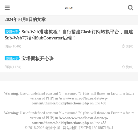
2024年03月8日的文章
Sub-Web搭建教程！自行搭建Clash订阅转换平台，自建
使用分享
Sub-Web前端和SubConverter后端！
阅读(1846)
赞(
0
)
宝塔面板开心班
使用分享
阅读(1124)
赞(
0
)
Warning
: Use of undefined constant Y - assumed 'Y' (this will throw an Error in a future
version of PHP) in
/www/wwwroot/laoxu.date/wp-
content/themes/bdidq/functions.php
on line
456
Warning
: Use of undefined constant Y - assumed 'Y' (this will throw an Error in a future
version of PHP) in
/www/wwwroot/laoxu.date/wp-
content/themes/bdidq/functions.php
on line
458
© 2018-2026
老徐小屋
网站地图
鄂ICP备18018671号-1