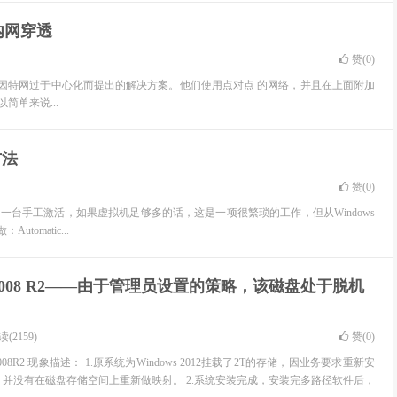
现内网穿透
赞(
0
)
网络复杂，以及因特网过于中心化而提出的解决方案。他们使用点对点 的网络，并且在上面附加
以简单来说...
方法
赞(
0
)
台一台手工激活，如果虚拟机足够多的话，这是一项很繁琐的工作，但从Windows
tomatic...
 2008 R2——由于管理员设置的策略，该磁盘处于脱机
(2159)
赞(
0
)
2008R2 现象描述： 1.原系统为Windows 2012挂载了2T的存储，因业务要求重新安
008R2，并没有在磁盘存储空间上重新做映射。 2.系统安装完成，安装完多路径软件后，