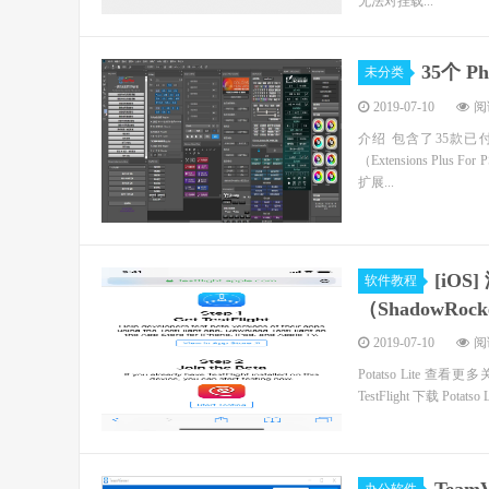
无法对挂载...
35个 P
未分类
2019-07-10
阅读
介绍 包含了35款
（Extensions Plus
扩展...
[iOS
软件教程
（ShadowRo
2019-07-10
阅读
Potatso Lite 查看
TestFlight 下载 Potats