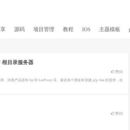
分享
源码
项目管理
教程
IOS
主题模板
MOON 根目录服务器
赞(
0
)
易用，同类产品还有 frp 和 LanProxy 等。最近有个朋友有创建 p2p vlan 的需求，在
赞(
0
)