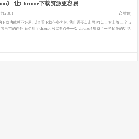
rono》 让Chrome下载资源更容易
(2187)
赞(
0
)
e原生的下载功能并不好用, 以查看下载任务为例, 我们需要点击两次(点击右上角 三个点
查看当前的任务 而使用了chrono, 只需要点击一次 chrono还集成了一些超赞的功能,
赞(
0
)
 使用说明
以及无法离线添加插件（crx）怎么办
赞(
1
)
了，需要翻出去才能上。所以对于一些已经安装过的扩展程序（插件）想导出保存一
了。Chrome其实也自带了这种功能。...