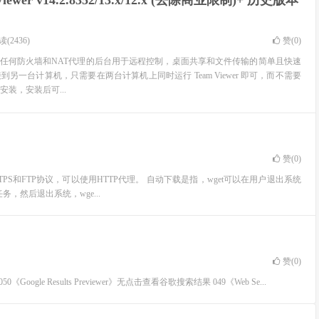
Viewer v14.2.8352/13.x/12.x (去除商业限制)+ 历史版本
(2436)
赞(
0
)
一个能在任何防火墙和NAT代理的后台用于远程控制，桌面共享和文件传输的简单且快速
另一台计算机，只需要在两台计算机上同时运行 Team Viewer 即可，而不需要
装，安装后可...
赞(
0
)
TPS和FTP协议，可以使用HTTP代理。 自动下载是指，wget可以在用户退出系统
，然后退出系统，wge...
赞(
0
)
8日更新) 050《Google Results Previewer》无点击查看谷歌搜索结果 049《Web Se...