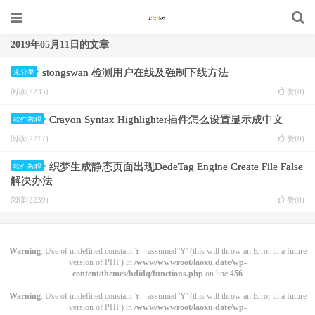
2019年05月11日的文章
stongswan 检测用户在线及强制下线方法
未分类
阅读(2235)
赞(
0
)
Crayon Syntax Highlighter插件怎么设置显示成中文
软件教程
阅读(2217)
赞(
0
)
织梦生成静态页面出现DedeTag Engine Create File False
软件教程
解决办法
阅读(2239)
赞(
0
)
Warning
: Use of undefined constant Y - assumed 'Y' (this will throw an Error in a future
version of PHP) in
/www/wwwroot/laoxu.date/wp-
content/themes/bdidq/functions.php
on line
456
Warning
: Use of undefined constant Y - assumed 'Y' (this will throw an Error in a future
version of PHP) in
/www/wwwroot/laoxu.date/wp-